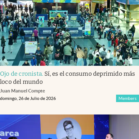
Infotechnology
Clase
Clima
Mundial 2026
Eventos Corporativos
El Cronista Studio
Ojo de cronista
.
Sí, es el consumo deprimido más
Mediakit
loco del mundo
abre en nueva pestaña
Juan Manuel Compte
Argentina
domingo, 26 de Julio de 2026
Members