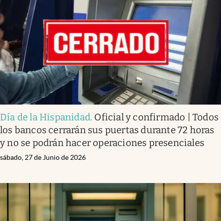
Infotechnology
Clase
Clima
Mundial 2026
Eventos Corporativos
El Cronista Studio
Día de la Hispanidad
.
Oficial y confirmado | Todos
Mediakit
los bancos cerrarán sus puertas durante 72 horas
abre en nueva pestaña
y no se podrán hacer operaciones presenciales
Argentina
sábado, 27 de Junio de 2026