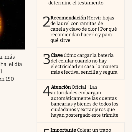
determine el testamento
2
Recomendación
Hervir hojas
de laurel con ramitas de
canela y clavo de olor | Por qué
recomiendan hacerlo y para
qué sirve
3
Clave
Cómo cargar la batería
lar más
del celular cuando no hay
ha: el día
electricidad en casa: la manera
l
más efectiva, sencilla y segura
en 150
4
Atención
Oficial | Las
autoridades embargan
automáticamente las cuentas
bancarias y bienes de todos los
ciudadanos y extranjeros que
hayan postergado este trámite
Importante
Colgar un trapo