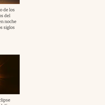
o de los
os del
 en noche
s siglos
clipse