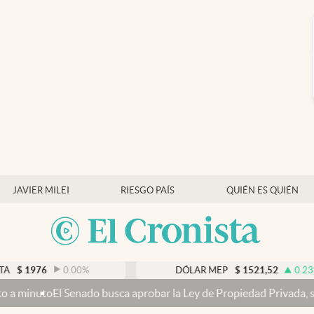
JAVIER MILEI
RIESGO PAÍS
QUIÉN ES QUIÉN
0.00
%
DÓLAR MEP
$
1521,52
0.23
%
do busca aprobar la Ley de Propiedad Privada, sin el capítulo de ve