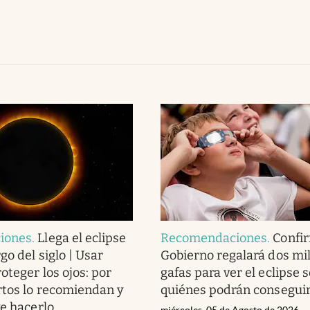
iones
.
Llega el eclipse
Recomendaciones
.
Confir
go del siglo | Usar
Gobierno regalará dos mi
oteger los ojos: por
gafas para ver el eclipse s
rtos lo recomiendan y
quiénes podrán conseguir
ve hacerlo
miércoles, 05 de Agosto de 2026