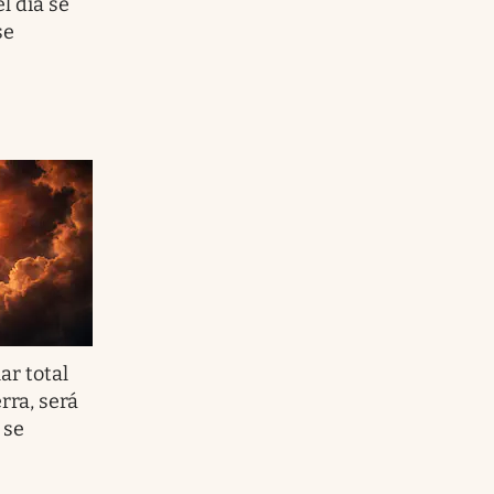
el día se
se
ar total
rra, será
 se