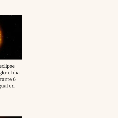
 eclipse
lo: el día
rante 6
gual en