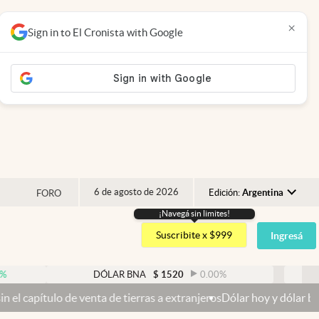
×
Sign in to El Cronista with Google
6 de agosto de 2026
Edición:
Argentina
FORO
¡Navegá sin limites!
Argentina
Suscribite x $999
Ingresá
España
México
DÓLAR BNA
$
1520
0.00
%
DÓLAR BL
USA
nta de tierras a extranjeros
Dólar hoy y dólar blue hoy: cuál es la 
Colombia