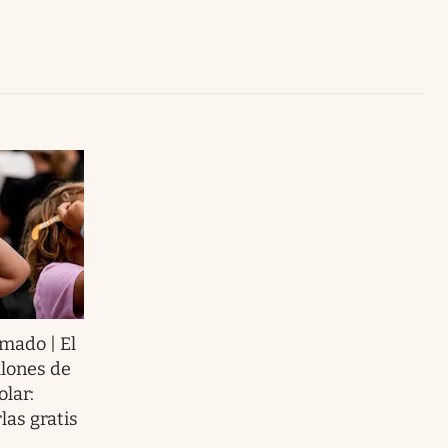
Uruguay
mado | El
llones de
olar:
las gratis