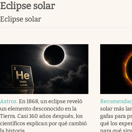
eclipse solar
Infotechnology
Clase
eclipse solar
Clima
Mundial 2026
Eventos Corporativos
El Cronista Studio
Mediakit
abre en nueva pestaña
Astros
.
En 1868, un eclipse reveló
Recomendac
un elemento desconocido en la
solar más lar
Tierra. Casi 160 años después, los
gafas para pr
científicos explican por qué cambió
qué los expe
la historia
para qué sir