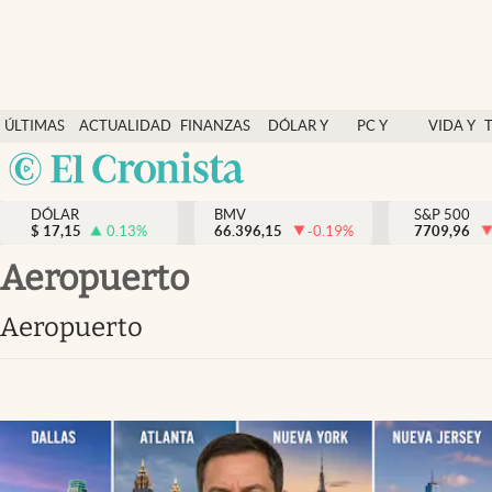
Últimas Noticias
ÚLTIMAS
ACTUALIDAD
FINANZAS
DÓLAR Y
PC Y
VIDA Y
Actualidad
NOTICIAS
Y
MERCADOS
CELULAR
ESTILO
Argentina
Finanzas y economía
ECONOMÍA
España
Dólar y mercados
DÓLAR
BMV
S&P 500
$
17,15
0.13
%
66.396,15
-0.19
%
México
7709,96
Internacionales
USA
aeropuerto
Opinión
Colombia
aeropuerto
Uruguay
Brand Strategy
Pc y celular
Vida y estilo
Tv