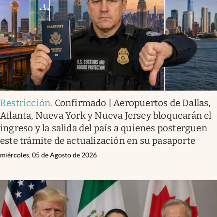
Clima
Espiritualidad
Mediakit
abre en nueva pestaña
México
Restricción
.
Confirmado | Aeropuertos de Dallas,
Atlanta, Nueva York y Nueva Jersey bloquearán el
ingreso y la salida del país a quienes posterguen
este trámite de actualización en su pasaporte
miércoles, 05 de Agosto de 2026