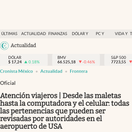
Últimas Noticias
ÚLTIMAS
ACTUALIDAD
FINANZAS
DÓLAR Y
PC Y
VIDA Y
Actualidad
NOTICIAS
Y
MERCADOS
CELULAR
ESTILO
Argentina
Actualidad
Finanzas y economía
ECONOMÍA
España
Dólar y mercados
DÓLAR
BMV
S&P 500
$
17,24
0.18
%
66.525,18
-0.46
%
México
7723,55
Internacionales
Cronista México
Actualidad
Frontera
USA
Opinión
Colombia
Oficial
Uruguay
Brand Strategy
Atención viajeros | Desde las maletas
Pc y celular
hasta la computadora y el celular: todas
las pertenencias que pueden ser
Vida y estilo
revisadas por autoridades en el
Tv
aeropuerto de USA