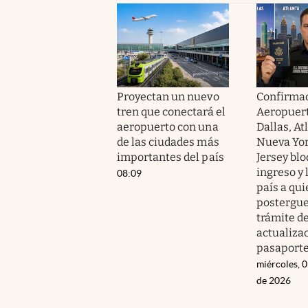
Proyectan un nuevo
Confirmad
tren que conectará el
Aeropuert
aeropuerto con una
Dallas, At
de las ciudades más
Nueva Yor
importantes del país
Jersey bl
ingreso y 
08:09
país a qu
postergue
trámite d
actualiza
pasaport
miércoles, 
de 2026