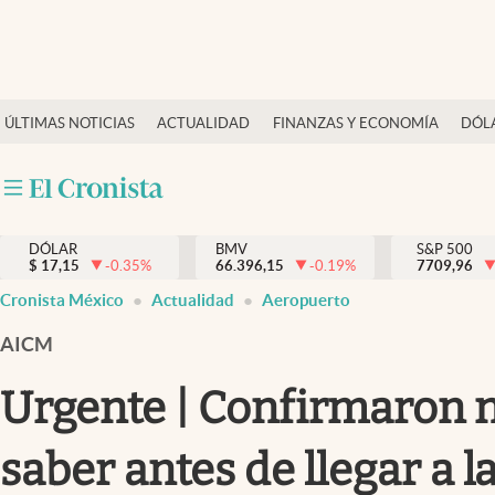
Últimas Noticias
ÚLTIMAS NOTICIAS
ACTUALIDAD
FINANZAS Y ECONOMÍA
DÓL
Actualidad
Finanzas y economía
Dólar y mercados
DÓLAR
BMV
S&P 500
Internacionales
$
17,15
-0.35
%
66.396,15
-0.19
%
7709,96
Opinión
Cronista México
Actualidad
Aeropuerto
Brand Strategy
AICM
Pc y celular
Urgente | Confirmaron n
Vida y estilo
saber antes de llegar a l
Tv