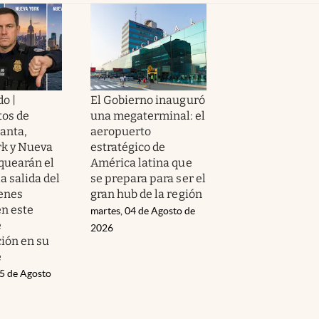
o |
El Gobierno inauguró
os de
una megaterminal: el
lanta,
aeropuerto
k y Nueva
estratégico de
oquearán el
América latina que
la salida del
se prepara para ser el
ienes
gran hub de la región
n este
martes, 04 de Agosto de
e
2026
ción en su
e
05 de Agosto