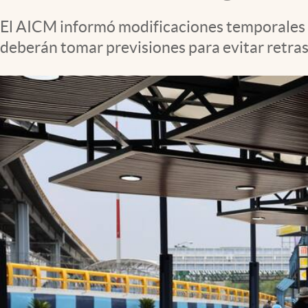
Clima
El AICM informó modificaciones temporales e
Espiritualidad
deberán tomar previsiones para evitar retras
Mediakit
abre en nueva pestaña