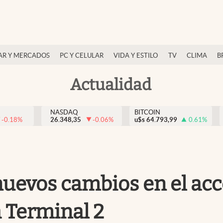
AR Y MERCADOS
PC Y CELULAR
VIDA Y ESTILO
TV
CLIMA
B
Actualidad
NASDAQ
BITCOIN
-0.18
%
26.348,35
-0.06
%
u$s
64.793,99
0.61
%
uevos cambios en el acc
a Terminal 2