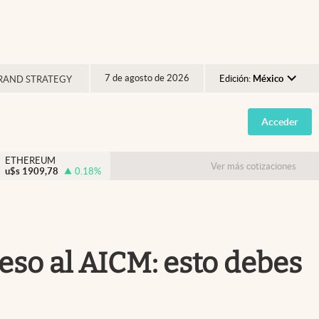
7 de agosto de 2026
Edición:
México
RAND STRATEGY
Argentina
Acceder
España
México
ETHEREUM
Ver más cotizaciones
u$s
1909,78
0.18
%
USA
Colombia
Uruguay
eso al AICM: esto debes