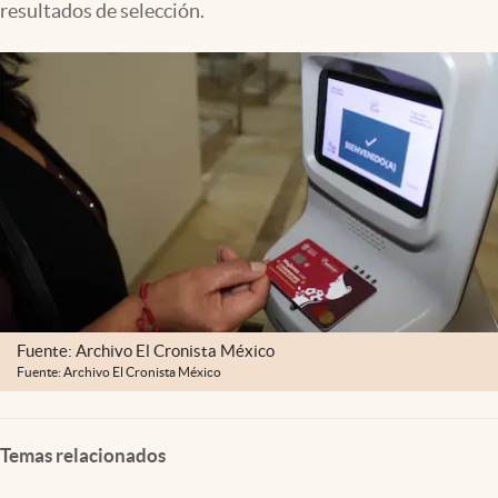
resultados de selección.
Clima
Espiritualidad
Mediakit
abre en nueva pestaña
México
Fuente: Archivo El Cronista México
Fuente: Archivo El Cronista México
Temas relacionados