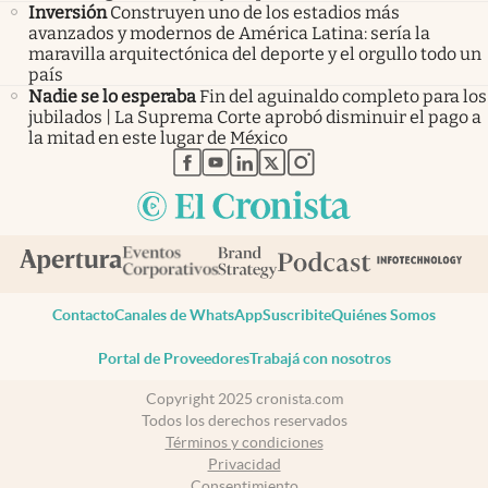
Inversión
Construyen uno de los estadios más
avanzados y modernos de América Latina: sería la
maravilla arquitectónica del deporte y el orgullo todo un
país
Nadie se lo esperaba
Fin del aguinaldo completo para los
jubilados | La Suprema Corte aprobó disminuir el pago a
la mitad en este lugar de México
abre en nueva pestaña
abre en nueva pestaña
abre en nueva pestaña
abre en nueva pestaña
abre en nueva pestaña
Contacto
Canales de WhatsApp
Suscribite
Quiénes Somos
Portal de Proveedores
Trabajá con nosotros
Copyright 2025 cronista.com
Todos los derechos reservados
Términos y condiciones
Privacidad
Consentimiento