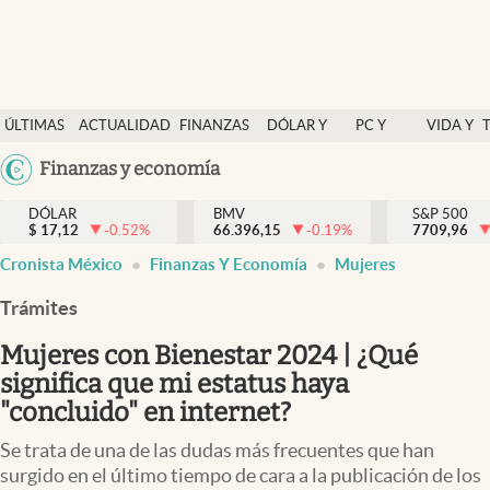
Últimas Noticias
ÚLTIMAS
ACTUALIDAD
FINANZAS
DÓLAR Y
PC Y
VIDA Y
Actualidad
NOTICIAS
Y
MERCADOS
CELULAR
ESTILO
Argentina
Finanzas y economía
Finanzas y economía
ECONOMÍA
España
Dólar y mercados
DÓLAR
BMV
S&P 500
$
17,12
-0.52
%
66.396,15
-0.19
%
México
7709,96
Internacionales
Cronista México
Finanzas Y Economía
Mujeres
USA
Opinión
Colombia
Trámites
Uruguay
Brand Strategy
Mujeres con Bienestar 2024 | ¿Qué
Pc y celular
significa que mi estatus haya
"concluido" en internet?
Vida y estilo
Se trata de una de las dudas más frecuentes que han
Tv
surgido en el último tiempo de cara a la publicación de los