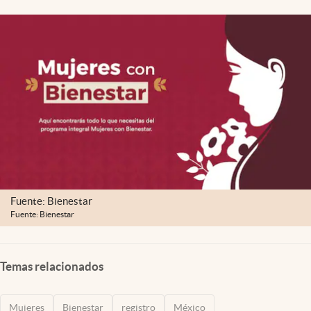
Clima
Espiritualidad
Mediakit
abre en nueva pestaña
México
Fuente: Bienestar
Fuente: Bienestar
Temas relacionados
Mujeres
Bienestar
registro
México