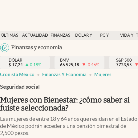
Últimas Noticias
ÚLTIMAS
ACTUALIDAD
FINANZAS
DÓLAR Y
PC Y
VIDA Y
Actualidad
NOTICIAS
Y
MERCADOS
CELULAR
ESTILO
Argentina
Finanzas y economía
Finanzas y economía
ECONOMÍA
España
Dólar y mercados
DÓLAR
BMV
S&P 500
$
17,24
0.18
%
66.525,18
-0.46
%
México
7723,55
Internacionales
Cronista México
Finanzas Y Economía
Mujeres
USA
Opinión
Colombia
Seguridad social
Uruguay
Brand Strategy
Mujeres con Bienestar: ¿cómo saber si
Pc y celular
fuiste seleccionada?
Vida y estilo
Las mujeres de entre 18 y 64 años que residan en el Estado
de México podrán acceder a una pensión bimestral de
Tv
2,500 pesos.