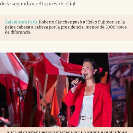
de la segunda vuelta presidencial.
Infotechnology
Clase
Balotaje en Perú
.
Roberto Sánchez pasó a Keiko Fujimori en la
Clima
pelea cabeza a cabeza por la presidencia: menos de 5000 votos
de diferencia
Mundial 2026
Eventos Corporativos
El Cronista Studio
Mediakit
abre en nueva pestaña
Argentina
La actual campaña estuvo marcada por un mensaje centrado en