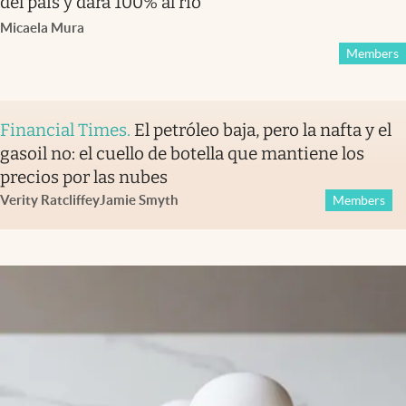
del país y dará 100% al río
Micaela Mura
Members
Financial Times
.
El petróleo baja, pero la nafta y el
gasoil no: el cuello de botella que mantiene los
precios por las nubes
Verity Ratcliffe
y
Jamie Smyth
Members