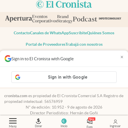
Contacto
Canales de WhatsApp
Suscribite
Quiénes Somos
Portal de Proveedores
Trabajá con nosotros
Copyright 2025 cronista.com
×
Sign in to El Cronista with Google
Todos los derechos reservados
Términos y condiciones
Privacidad
Consentimiento
Tel:
+54 11 7078-3270
cronista.com
es propiedad de El Cronista Comercial S.A Registro de
propiedad intelectual: 56576959
N° de edición: 10.952 - 9 de agosto de 2026
Director Periodístico: Hernán de Goñi
Dolar
Inicio
Ingresar
Menú
Foro