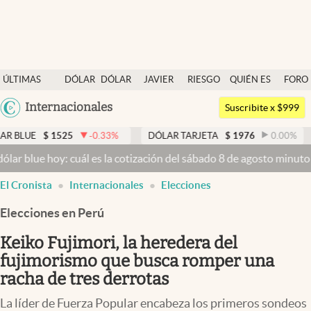
Últimas noticias
ÚLTIMAS
DÓLAR
DÓLAR
JAVIER
RIESGO
QUIÉN ES
FORO
Dólar
NOTICIAS
BLUE
MILEI
PAÍS
QUIÉN
Argentina
Internacionales
Members
Suscribite x $999
España
Economía y Política
525
-0.33
%
DÓLAR TARJETA
$
1976
0.00
%
DÓLAR M
México
y: cuál es la cotización del sábado 8 de agosto minuto a minuto
Dól
Finanzas y Mercados
USA
El Cronista
Internacionales
Elecciones
Mercados Online
Colombia
Uruguay
Elecciones en Perú
Negocios
Keiko Fujimori, la heredera del
Columnistas
fujimorismo que busca romper una
Otras secciones
racha de tres derrotas
Apertura
La líder de Fuerza Popular encabeza los primeros sondeos