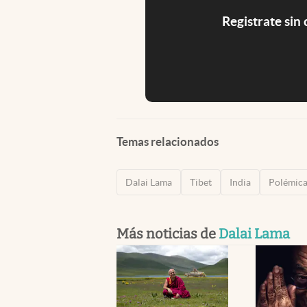
Registrate sin
Temas relacionados
Dalai Lama
Tibet
India
Polémic
Más noticias de
Dalai Lama