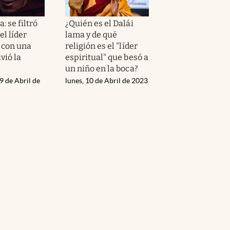
: se filtró
¿Quién es el Dalái
el líder
lama y de qué
l con una
religión es el "líder
vió la
espiritual" que besó a
un niño en la boca?
9 de Abril de
lunes, 10 de Abril de 2023