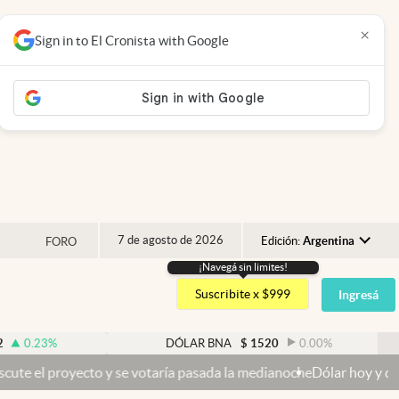
×
Sign in to El Cronista with Google
7 de agosto de 2026
Edición:
Argentina
FORO
¡Navegá sin limites!
Argentina
Suscribite x $999
Ingresá
España
México
DÓLAR BNA
$
1520
0.00
%
USA
o y se votaría pasada la medianoche
Dólar hoy y dólar blue hoy: cuá
Colombia