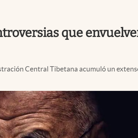
troversias que envuelven 
istración Central Tibetana acumuló un extenso