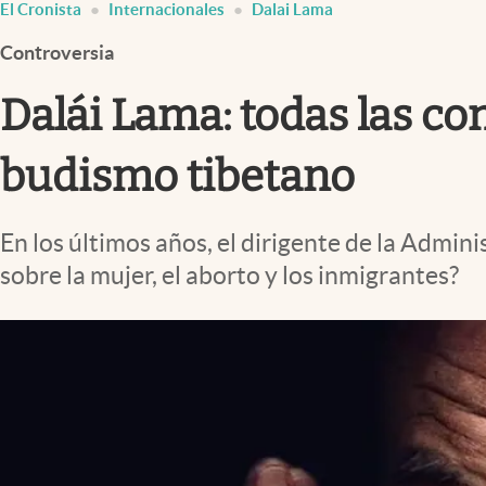
El Cronista
Internacionales
Dalai Lama
Infotechnology
Controversia
Clase
Clima
Dalái Lama: todas las con
Mundial 2026
budismo tibetano
Eventos Corporativos
El Cronista Studio
En los últimos años, el dirigente de la Admin
Mediakit
sobre la mujer, el aborto y los inmigrantes?
abre en nueva pestaña