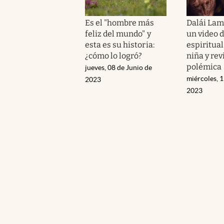
Es el "hombre más
Dalái Lama
feliz del mundo" y
un video d
esta es su historia:
espiritua
¿cómo lo logró?
niña y revi
polémica
jueves, 08 de Junio de
miércoles, 1
2023
2023