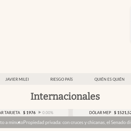
JAVIER MILEI
RIESGO PAÍS
QUIÉN ES QUIÉN
Internacionales
A
$
1976
0.00
%
DÓLAR MEP
$
1521,52
0.23
%
iedad privada: con cruces y chicanas, el Senado discute el proyect