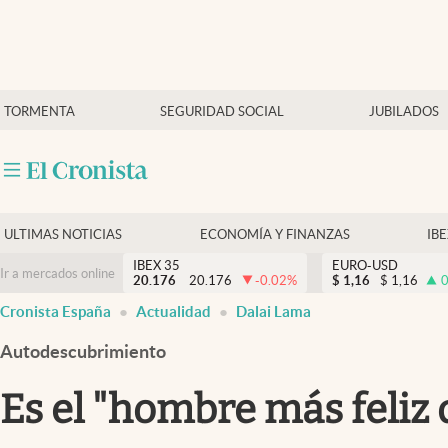
Últimas Noticias
TORMENTA
SEGURIDAD SOCIAL
JUBILADOS
Economía y finanzas
Política
Actualidad
Criptomonedas
ULTIMAS NOTICIAS
ECONOMÍA Y FINANZAS
IB
IBEX 35
EURO-USD
Ir a mercados online
20.176
20.176
-0.02
%
$
1,16
$
1,16
0
Cronista España
Actualidad
Dalai Lama
Autodescubrimiento
Es el "hombre más feliz 