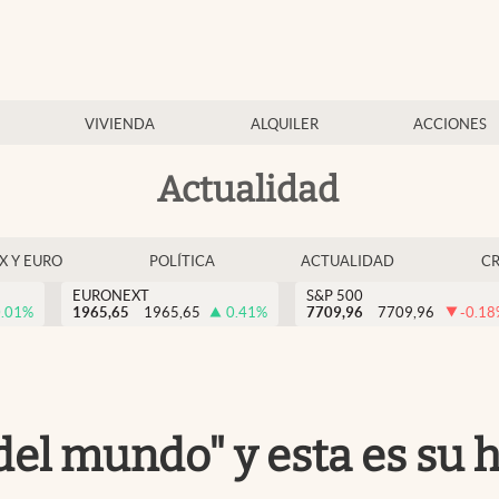
VIVIENDA
ALQUILER
ACCIONES
Actualidad
EX Y EURO
POLÍTICA
ACTUALIDAD
C
EURONEXT
S&P 500
.01
%
1965,65
1965,65
0.41
%
7709,96
7709,96
-0.18
del mundo" y esta es su h