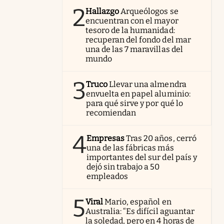
2
Hallazgo
Arqueólogos se
encuentran con el mayor
tesoro de la humanidad:
recuperan del fondo del mar
una de las 7 maravillas del
mundo
3
Truco
Llevar una almendra
envuelta en papel aluminio:
para qué sirve y por qué lo
recomiendan
4
Empresas
Tras 20 años, cerró
una de las fábricas más
importantes del sur del país y
dejó sin trabajo a 50
empleados
5
Viral
Mario, español en
Australia: “Es difícil aguantar
la soledad, pero en 4 horas de