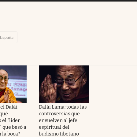
España
el Dalái
Dalái Lama: todas las
 qué
controversias que
 el "líder
envuelven al jefe
" que besó a
espiritual del
 la boca?
budismo tibetano