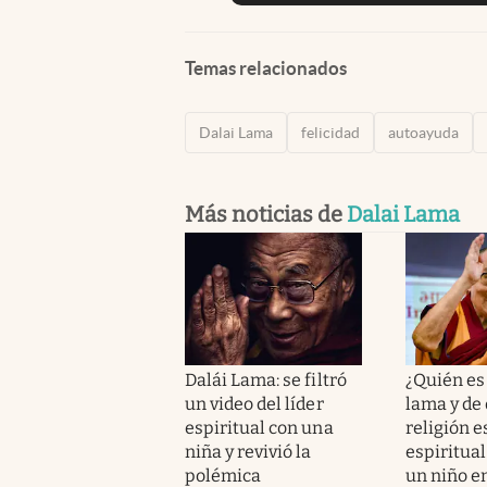
Temas relacionados
Dalai Lama
felicidad
autoayuda
Más noticias de
Dalai Lama
Dalái Lama: se filtró
¿Quién es 
un video del líder
lama y de
espiritual con una
religión es
niña y revivió la
espiritual
polémica
un niño en