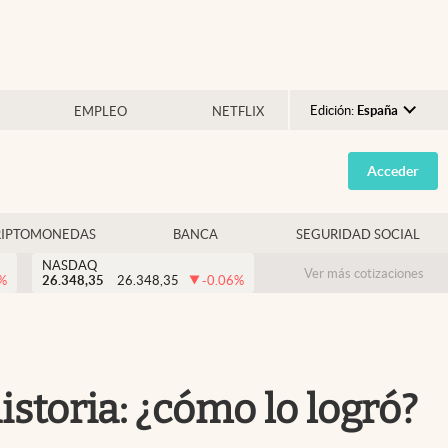
Edición:
España
EMPLEO
NETFLIX
Argentina
Acceder
España
México
RIPTOMONEDAS
BANCA
SEGURIDAD SOCIAL
USA
NASDAQ
Colombia
Ver más cotizaciones
%
26.348,35
26.348,35
-0.06
%
Uruguay
istoria: ¿cómo lo logró?