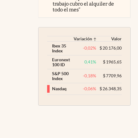
trabajo cubro el alquiler de
todo el mes”
Variación
Valor
Ibex 35
-0,02
%
$
20.176,00
Index
Euronext
0,41
%
$
1965,65
100 ID
S&P 500
-0,18
%
$
7709,96
Index
-0,06
%
$
26.348,35
Nasdaq