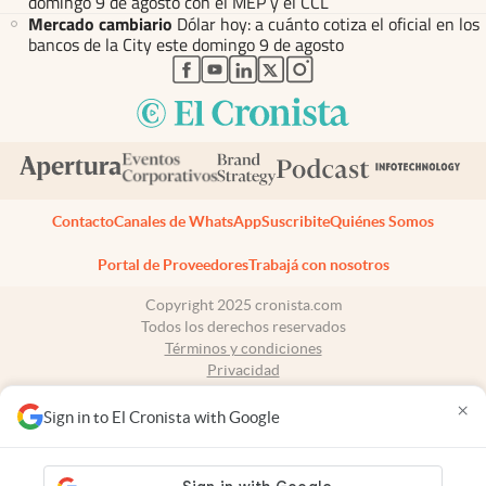
domingo 9 de agosto con el MEP y el CCL
Mercado cambiario
Dólar hoy: a cuánto cotiza el oficial en los
bancos de la City este domingo 9 de agosto
abre en nueva pestaña
abre en nueva pestaña
abre en nueva pestaña
abre en nueva pestaña
abre en nueva pestaña
Contacto
Canales de WhatsApp
Suscribite
Quiénes Somos
Portal de Proveedores
Trabajá con nosotros
Copyright 2025 cronista.com
Todos los derechos reservados
Términos y condiciones
Privacidad
Consentimiento
×
Tel:
+54 11 7078-3270
Sign in to El Cronista with Google
cronista.com
es propiedad de El Cronista Comercial S.A Registro de
propiedad intelectual: 56576959