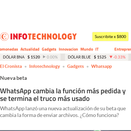
Últimas noticias
Dólar
Suscribite x $800
Members
tomonedas
Actualidad
Gadgets
Innovacion
Mundo
IT
Entrepre
CIO
Business
Economía y Política
DÓLAR BNA
$
1520
0.00
%
DÓLAR BLUE
$
1525
-0.33
%
El Cronista
Infotechnology
Gadgets
Whatsapp
Finanzas y Mercados
Nueva beta
Mercados Online
WhatsApp cambia la función más pedida y
Negocios
se termina el truco más usado
Columnistas
WhatsApp lanzó una nueva actualización de su beta que
Otras secciones
cambia la forma de enviar archivos. ¿Cómo funciona?
Apertura