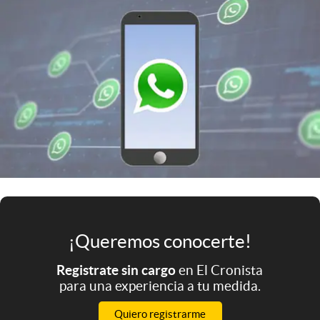
Infotechnology
Clase
Clima
Mundial 2026
Eventos Corporativos
El Cronista Studio
Mediakit
abre en nueva pestaña
Argentina
¡Queremos conocerte!
Registrate sin cargo
en El Cronista
para una experiencia a tu medida.
Quiero registrarme