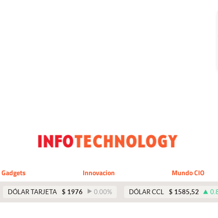
Gadgets
Innovacion
Mundo CIO
DÓLAR TARJETA
$
1976
0.00
%
DÓLAR CCL
$
1585,52
0.