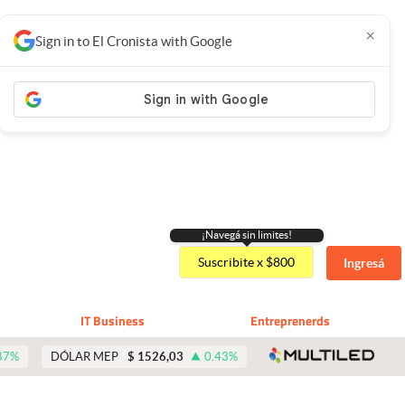
×
Sign in to El Cronista with Google
¡Navegá sin limites!
Suscribite x $800
Ingresá
IT Business
Entreprenerds
abre 
87
%
DÓLAR MEP
$
1526,03
0.43
%