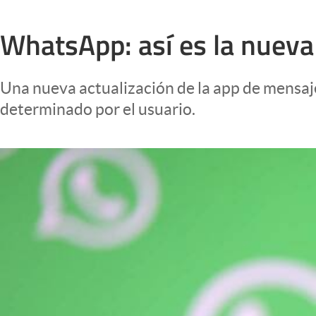
Infotechnology
WhatsApp: así es la nueva 
Clase
Clima
Una nueva actualización de la app de mensaj
Mundial 2026
determinado por el usuario.
Eventos Corporativos
El Cronista Studio
Mediakit
abre en nueva pestaña