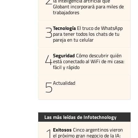
la inteligencia artificial que
Globant incorporará para miles de
trabajadores
3
Tecnología
El truco de WhatsApp
para tener todos los chats de tu
pareja en tu celular
4
Seguridad
Cómo descubrir quién
está conectado al WiFi de mi casa:
fácil y rápido
5
Actualidad
Las más leídas de Infotechnology
1
Exitosos
Cinco argentinos vieron
el próximo gran negocio de la IA: