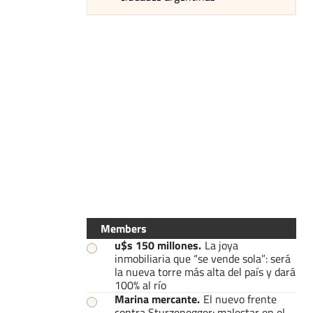
Members
u$s 150 millones
.
La joya
inmobiliaria que “se vende sola”: será
la nueva torre más alta del país y dará
100% al río
Marina mercante
.
El nuevo frente
contra Sturzenegger: malestar en el