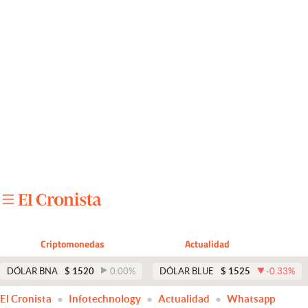
Últimas noticias
Dólar
Members
Economía y Política
Finanzas y Mercados
Mercados Online
Negocios
Columnistas
Criptomonedas
Actualidad
Otras secciones
DÓLAR BNA
$
1520
0.00
%
DÓLAR BLUE
$
1525
-0.33
%
Apertura
El Cronista
Infotechnology
Actualidad
Whatsapp