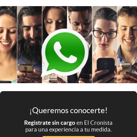
Infotechnology
Clase
Clima
Mundial 2026
Eventos Corporativos
El Cronista Studio
Mediakit
abre en nueva pestaña
Argentina
¡Queremos conocerte!
Registrate sin cargo
en El Cronista
para una experiencia a tu medida.