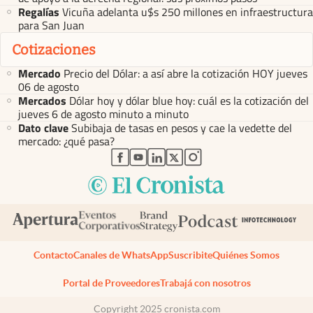
Regalías
Vicuña adelanta u$s 250 millones en infraestructura
para San Juan
Cotizaciones
Mercado
Precio del Dólar: a así abre la cotización HOY jueves
06 de agosto
Mercados
Dólar hoy y dólar blue hoy: cuál es la cotización del
jueves 6 de agosto minuto a minuto
Dato clave
Subibaja de tasas en pesos y cae la vedette del
mercado: ¿qué pasa?
abre en nueva pestaña
abre en nueva pestaña
abre en nueva pestaña
abre en nueva pestaña
abre en nueva pestaña
Contacto
Canales de WhatsApp
Suscribite
Quiénes Somos
Portal de Proveedores
Trabajá con nosotros
Copyright 2025 cronista.com