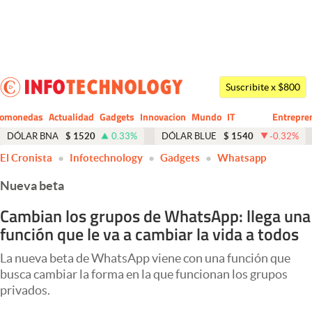
Últimas noticias
Dólar
Suscribite x $800
Members
tomonedas
Actualidad
Gadgets
Innovacion
Mundo
IT
Entrepre
CIO
Business
Economía y Política
DÓLAR BNA
$
1520
0.33
%
DÓLAR BLUE
$
1540
-0.32
%
El Cronista
Infotechnology
Gadgets
Whatsapp
Finanzas y Mercados
Nueva beta
Mercados Online
Cambian los grupos de WhatsApp: llega una
Negocios
función que le va a cambiar la vida a todos
Columnistas
La nueva beta de WhatsApp viene con una función que
Otras secciones
busca cambiar la forma en la que funcionan los grupos
privados.
Apertura