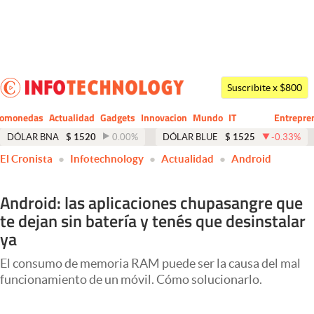
Últimas noticias
Dólar
Suscribite x $800
Members
tomonedas
Actualidad
Gadgets
Innovacion
Mundo
IT
Entrepre
CIO
Business
Economía y Política
DÓLAR BNA
$
1520
0.00
%
DÓLAR BLUE
$
1525
-0.33
%
El Cronista
Infotechnology
Actualidad
Android
Finanzas y Mercados
Mercados Online
Android: las aplicaciones chupasangre que
te dejan sin batería y tenés que desinstalar
Negocios
ya
Columnistas
El consumo de memoria RAM puede ser la causa del mal
Otras secciones
funcionamiento de un móvil. Cómo solucionarlo.
Apertura