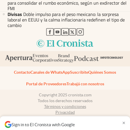
para consolidar el rumbo económico, según un exdirector del
FMI
Divisas
Doble impulso para el peso mexicano: la sorpresa
laboral en EEUU y la calma inflacionaria redefinen el tipo de
cambio
abre en nueva pestaña
abre en nueva pestaña
abre en nueva pestaña
abre en nueva pestaña
abre en nueva pestaña
Contacto
Canales de WhatsApp
Suscribite
Quiénes Somos
Portal de Proveedores
Trabajá con nosotros
Copyright 2025 cronista.com
Todos los derechos reservados
Términos y condiciones
Privacidad
Consentimiento
×
Tel:
+54 11 7078-3270
Sign in to El Cronista with Google