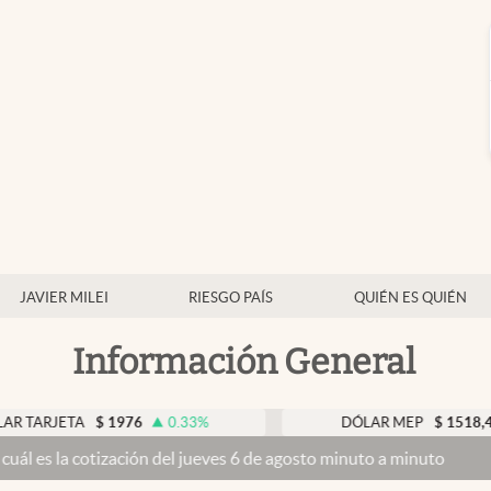
JAVIER MILEI
RIESGO PAÍS
QUIÉN ES QUIÉN
Información General
TA
$
1976
0.33
%
DÓLAR MEP
$
1518,45
-0.05
tización del jueves 6 de agosto minuto a minuto