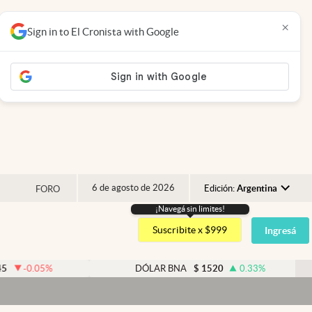
×
Sign in to El Cronista with Google
6 de agosto de 2026
Edición:
Argentina
FORO
¡Navegá sin limites!
Argentina
Suscribite x $999
Ingresá
España
México
%
DÓLAR BNA
$
1520
0.33
%
USA
Colombia