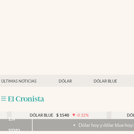
Últimas noticias
Dólar
Members
Economía y Política
Finanzas y Mercados
Mercados Online
ÚLTIMAS NOTICIAS
DÓLAR
DÓLAR BLUE
Negocios
Columnistas
Otras secciones
DÓLAR BLUE
$
1540
-0.32
%
DÓLAR TARJE
EN
Dólar hoy y dólar blue hoy: cuál es la co
Apertura
VIVO