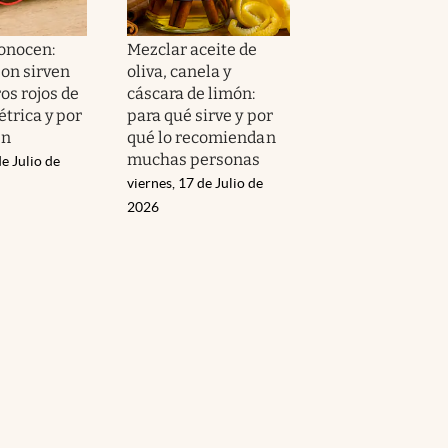
conocen:
Mezclar aceite de
son sirven
oliva, canela y
os rojos de
cáscara de limón:
étrica y por
para qué sirve y por
en
qué lo recomiendan
muchas personas
e Julio de
viernes, 17 de Julio de
2026