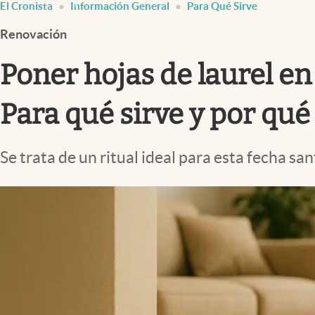
El Cronista
Información General
Para Qué Sirve
Infotechnology
Renovación
Clase
Clima
Poner hojas de laurel en
Mundial 2026
Para qué sirve y por qué
Eventos Corporativos
El Cronista Studio
Se trata de un ritual ideal para esta fecha s
Mediakit
abre en nueva pestaña