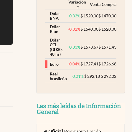
Variación
Venta
Compra
Dólar
0,33
%
$
1520,00
$
1470,00
BNA
Dólar
-0,32
%
$
1540,00
$
1520,00
Blue
Dólar
CCL
0,33
%
$
1578,67
$
1571,43
(GD30,
48 hs)
-0,04
%
$
1727,41
$
1726,68
Euro
Real
0,01
%
$
292,18
$
292,02
brasileño
Las más leídas de Información
General
Oficial
Por nueva Ley de