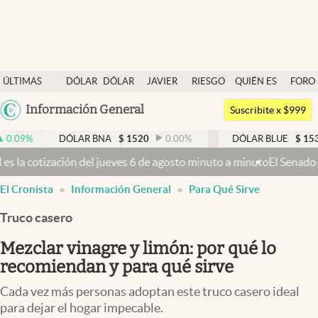
Últimas noticias
ÚLTIMAS
DÓLAR
DÓLAR
JAVIER
RIESGO
QUIÉN ES
FORO
Dólar
NOTICIAS
BLUE
MILEI
PAÍS
QUIÉN
Argentina
Información General
Members
Suscribite x $999
España
Economía y Política
DÓLAR BNA
$
1520
0.00
%
DÓLAR BLUE
$
1530
-0.65
México
eves 6 de agosto minuto a minuto
El Senado busca aprobar la Ley de P
Finanzas y Mercados
USA
El Cronista
Información General
Para Qué Sirve
Mercados Online
Colombia
Uruguay
Truco casero
Negocios
Mezclar vinagre y limón: por qué lo
Columnistas
recomiendan y para qué sirve
Otras secciones
Cada vez más personas adoptan este truco casero ideal
Apertura
para dejar el hogar impecable.