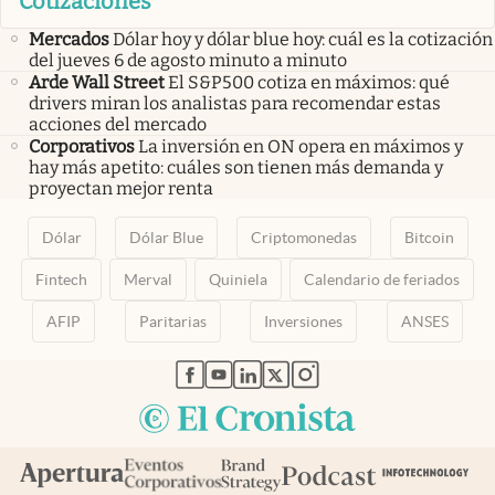
Cotizaciones
Mercados
Dólar hoy y dólar blue hoy: cuál es la cotización
del jueves 6 de agosto minuto a minuto
Arde Wall Street
El S&P500 cotiza en máximos: qué
drivers miran los analistas para recomendar estas
acciones del mercado
Corporativos
La inversión en ON opera en máximos y
hay más apetito: cuáles son tienen más demanda y
proyectan mejor renta
Dólar
Dólar Blue
Criptomonedas
Bitcoin
Fintech
Merval
Quiniela
Calendario de feriados
AFIP
Paritarias
Inversiones
ANSES
abre en nueva pestaña
abre en nueva pestaña
abre en nueva pestaña
abre en nueva pestaña
abre en nueva pestaña