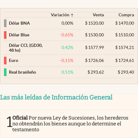
Variación
Venta
Compra
0,00
%
$
1520,00
$
1470,00
Dólar BNA
-0,65
%
$
1530,00
$
1510,00
Dólar Blue
Dólar CCL (GD30,
0,42
%
$
1577,99
$
1574,21
48 hs)
-0,11
%
$
1726,06
$
1724,61
Euro
0,51
%
$
293,62
$
293,40
Real brasileño
Las más leídas de Información General
1
Oficial
Por nueva Ley de Sucesiones, los herederos
no obtendrán los bienes aunque lo determine el
testamento