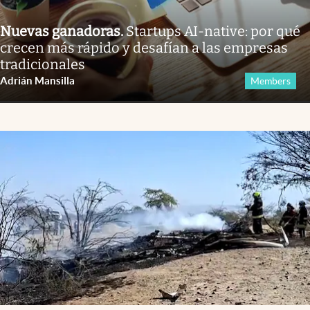
Nuevas ganadoras
.
Startups AI-native: por qué
crecen más rápido y desafían a las empresas
tradicionales
Adrián Mansilla
Members