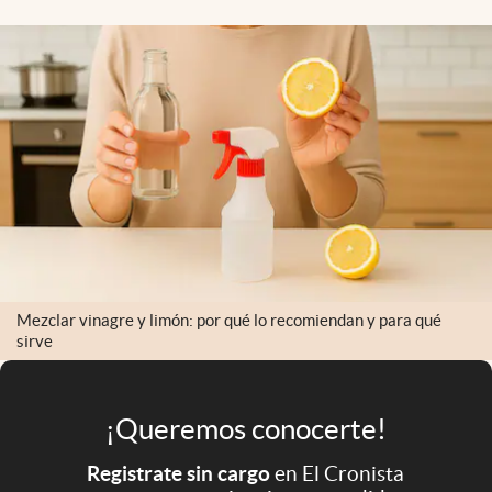
Infotechnology
Clase
Clima
Mundial 2026
Eventos Corporativos
El Cronista Studio
Mediakit
abre en nueva pestaña
Mezclar vinagre y limón: por qué lo recomiendan y para qué
Argentina
sirve
¡Queremos conocerte!
Registrate sin cargo
en El Cronista