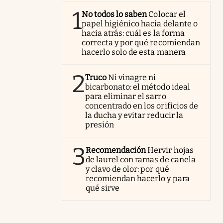
1
No todos lo saben
Colocar el
papel higiénico hacia delante o
hacia atrás: cuál es la forma
correcta y por qué recomiendan
hacerlo solo de esta manera
2
Truco
Ni vinagre ni
bicarbonato: el método ideal
para eliminar el sarro
concentrado en los orificios de
la ducha y evitar reducir la
presión
3
Recomendación
Hervir hojas
de laurel con ramas de canela
y clavo de olor: por qué
recomiendan hacerlo y para
qué sirve