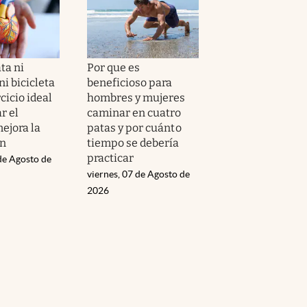
ta ni
Por que es
i bicicleta
beneficioso para
ercicio ideal
hombres y mujeres
r el
caminar en cuatro
ejora la
patas y por cuánto
ón
tiempo se debería
practicar
de Agosto de
viernes, 07 de Agosto de
2026