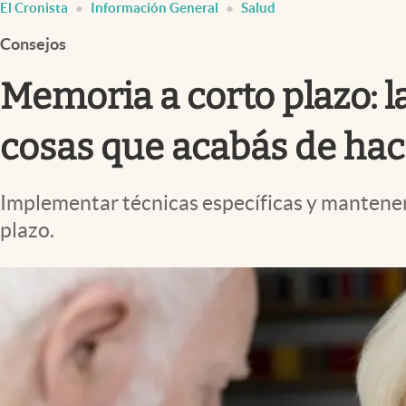
El Cronista
Información General
Salud
Infotechnology
Consejos
Clase
Clima
Memoria a corto plazo: la
Mundial 2026
cosas que acabás de hac
Eventos Corporativos
El Cronista Studio
Implementar técnicas específicas y mantener
Mediakit
plazo.
abre en nueva pestaña