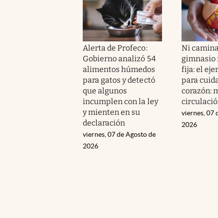
Alerta de Profeco:
Ni camina
Gobierno analizó 54
gimnasio n
alimentos húmedos
fija: el ej
para gatos y detectó
para cuida
que algunos
corazón: m
incumplen con la ley
circulaci
y mienten en su
viernes, 07 
declaración
2026
viernes, 07 de Agosto de
2026