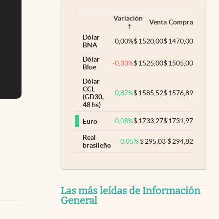
Variación
Venta
Compra
Dólar
0,00
%
$
1520,00
$
1470,00
BNA
Dólar
-0,33
%
$
1525,00
$
1505,00
Blue
Dólar
CCL
0,87
%
$
1585,52
$
1576,89
(GD30,
48 hs)
0,08
%
$
1733,27
$
1731,97
Euro
Real
0,05
%
$
295,03
$
294,82
brasileño
Las más leídas de Información
General