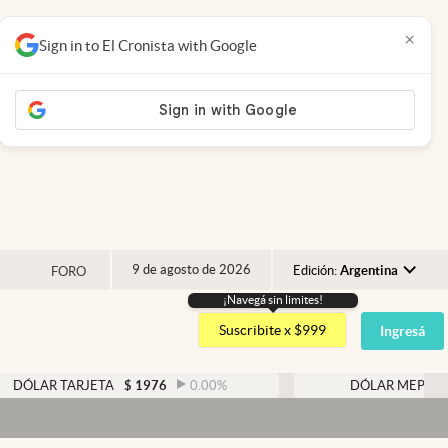
×
Sign in to El Cronista with Google
9 de agosto de 2026
Edición:
Argentina
FORO
¡Navegá sin limites!
Argentina
Suscribite x $999
Ingresá
España
México
TARJETA
$
1976
0.00
%
DÓLAR MEP
$
1526,03
USA
Colombia