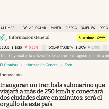
Últimas noticias
ÚLTIMAS
DÓLAR
DÓLAR
JAVIER
RIESGO
QUIÉN ES
FORO
Dólar
NOTICIAS
BLUE
MILEI
PAÍS
QUIÉN
Argentina
Información General
Members
Suscribite x $999
España
Economía y Política
525
-0.33
%
DÓLAR TARJETA
$
1976
0.00
%
DÓLAR ME
México
cuál es la cotización del viernes 7 de agosto minuto a minuto
Dólar 
Finanzas y Mercados
USA
El Cronista
Información General
Tren
Mercados Online
Colombia
Uruguay
Innovación
Negocios
Inauguran un tren bala submarino que
Columnistas
viajará a más de 250 km/h y conectará
Otras secciones
dos ciudades clave en minutos: será el
Apertura
orgullo de este país