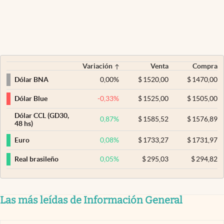
Variación
Venta
Compra
0,00
%
$
1520,00
$
1470,00
Dólar BNA
-0,33
%
$
1525,00
$
1505,00
Dólar Blue
Dólar CCL (GD30,
0,87
%
$
1585,52
$
1576,89
48 hs)
0,08
%
$
1733,27
$
1731,97
Euro
0,05
%
$
295,03
$
294,82
Real brasileño
Las más leídas de Información General