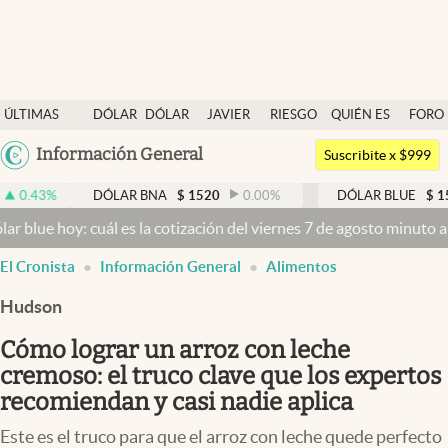
Últimas noticias
ÚLTIMAS
DÓLAR
DÓLAR
JAVIER
RIESGO
QUIÉN ES
FORO
Dólar
NOTICIAS
BLUE
MILEI
PAÍS
QUIÉN
Argentina
Información General
Members
Suscribite x $999
España
Economía y Política
DÓLAR BNA
$
1520
0.00
%
DÓLAR BLUE
$
1525
-0
México
hoy: cuál es la cotización del viernes 7 de agosto minuto a minuto
D
Finanzas y Mercados
USA
El Cronista
Información General
Alimentos
Mercados Online
Colombia
Uruguay
Hudson
Negocios
Cómo lograr un arroz con leche
Columnistas
cremoso: el truco clave que los expertos
Otras secciones
recomiendan y casi nadie aplica
Apertura
Este es el truco para que el arroz con leche quede perfecto