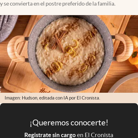
y se convierta en el postre preferido de la familia.
Infotechnology
Clase
Clima
Mundial 2026
Eventos Corporativos
El Cronista Studio
Mediakit
abre en nueva pestaña
Argentina
Imagen: Hudson, editada con IA por El Cronista.
¡Queremos conocerte!
Registrate sin cargo
en El Cronista