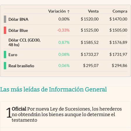
Variación
Venta
Compra
0,00
%
$
1520,00
$
1470,00
Dólar BNA
-0,33
%
$
1525,00
$
1505,00
Dólar Blue
Dólar CCL (GD30,
0,87
%
$
1585,52
$
1576,89
48 hs)
0,08
%
$
1733,27
$
1731,97
Euro
0,06
%
$
295,07
$
294,86
Real brasileño
Las más leídas de Información General
1
Oficial
Por nueva Ley de Sucesiones, los herederos
no obtendrán los bienes aunque lo determine el
testamento