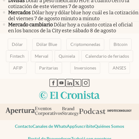
Divisas
Dólar a peso mexicano HOY: a cuánto cerró la
cotización de este viernes 7 de agosto
Mercados
Dólar hoy y dólar blue hoy: cuál es la cotización
del viernes 7 de agosto minuto a minuto
Mercado cambiario
Dólar hoy: a cuánto cotiza el oficial
en los bancos de la City este sábado 8 de agosto
Dólar
Dólar Blue
Criptomonedas
Bitcoin
Fintech
Merval
Quiniela
Calendario de feriados
AFIP
Paritarias
Inversiones
ANSES
abre en nueva pestaña
abre en nueva pestaña
abre en nueva pestaña
abre en nueva pestaña
abre en nueva pestaña
Contacto
Canales de WhatsApp
Suscribite
Quiénes Somos
Portal de Proveedores
Trabajá con nosotros