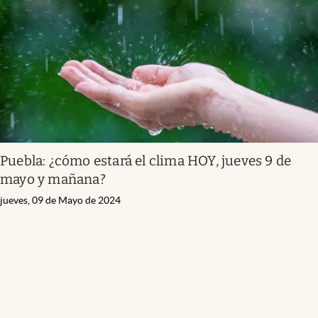
Infotechnology
Clase
Clima
Mundial 2026
Eventos Corporativos
El Cronista Studio
Puebla: ¿cómo estará el clima HOY, jueves 9 de
Mediakit
mayo y mañana?
abre en nueva pestaña
jueves, 09 de Mayo de 2024
Argentina