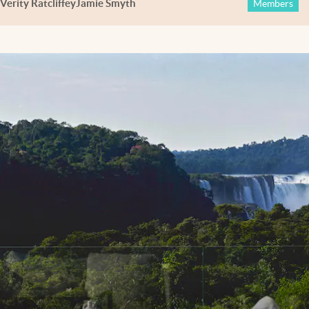
Verity Ratcliffe
y
Jamie Smyth
Members