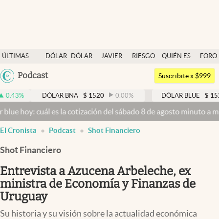
Últimas noticias
ÚLTIMAS
DÓLAR
DÓLAR
JAVIER
RIESGO
QUIÉN ES
FORO
Dólar
NOTICIAS
BLUE
MILEI
PAÍS
QUIÉN
Argentina
Podcast
Members
Suscribite x $999
España
Economía y Política
DÓLAR BNA
$
1520
0.00
%
DÓLAR BLUE
$
1525
-0.3
México
: cuál es la cotización del sábado 8 de agosto minuto a minuto
Dóla
Finanzas y Mercados
USA
El Cronista
Podcast
Shot Financiero
Mercados Online
Colombia
Uruguay
Shot Financiero
Negocios
Entrevista a Azucena Arbeleche, ex
Columnistas
ministra de Economía y Finanzas de
Otras secciones
Uruguay
Apertura
Su historia y su visión sobre la actualidad económica