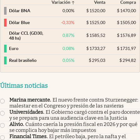
Variación
Venta
Compra
0,00
%
$
1520,00
$
1470,00
Dólar BNA
-0,33
%
$
1525,00
$
1505,00
Dólar Blue
Dólar CCL (GD30,
0,87
%
$
1585,52
$
1576,89
48 hs)
0,08
%
$
1733,27
$
1731,97
Euro
0,05
%
$
295,03
$
294,82
Real brasileño
Últimas noticias
Marina mercante
.
El nuevo frente contra Sturzenegger:
malestar en el Congreso y presión de las navieras
Universidades
.
El Gobierno cargó contra el paro docente
y se prepara para una audiencia clave en la Justicia
Alivio
.
Cuánto caería la presión fiscal en 2026 y por qué
se complica hoy bajar más impuestos
Financial Times
.
El petróleo baja, pero la nafta y el