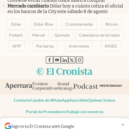
conviene evitar cuando todos salen a comprar
Mercado cambiario
Dólar hoy: a cuánto cotiza el oficial
en los bancos de la City este sábado 8 de agosto
Dólar
Dólar Blue
Criptomonedas
Bitcoin
Fintech
Merval
Quiniela
Calendario de feriados
AFIP
Paritarias
Inversiones
ANSES
abre en nueva pestaña
abre en nueva pestaña
abre en nueva pestaña
abre en nueva pestaña
abre en nueva pestaña
Contacto
Canales de WhatsApp
Suscribite
Quiénes Somos
Portal de Proveedores
Trabajá con nosotros
Copyright 2025 cronista.com
×
Sign in to El Cronista with Google
Todos los derechos reservados