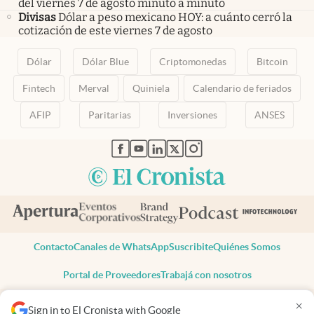
del viernes 7 de agosto minuto a minuto
Divisas
Dólar a peso mexicano HOY: a cuánto cerró la
cotización de este viernes 7 de agosto
Dólar
Dólar Blue
Criptomonedas
Bitcoin
Fintech
Merval
Quiniela
Calendario de feriados
AFIP
Paritarias
Inversiones
ANSES
abre en nueva pestaña
abre en nueva pestaña
abre en nueva pestaña
abre en nueva pestaña
abre en nueva pestaña
Contacto
Canales de WhatsApp
Suscribite
Quiénes Somos
Portal de Proveedores
Trabajá con nosotros
Copyright 2025 cronista.com
×
Sign in to El Cronista with Google