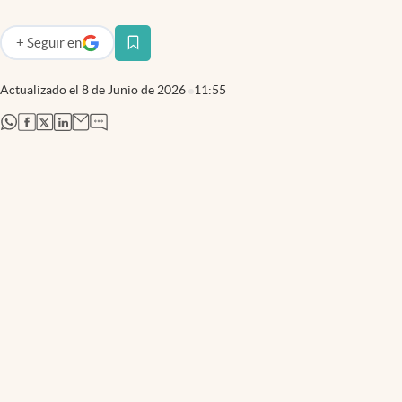
+
Seguir
en
abre en nueva pestaña
Actualizado el
8 de Junio de 2026
11:55
abre en nueva pestaña
abre en nueva pestaña
abre en nueva pestaña
abre en nueva pestaña