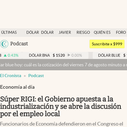
Últimas noticias
ÚLTIMAS
DÓLAR
DÓLAR
JAVIER
RIESGO
QUIÉN ES
FORO
Dólar
NOTICIAS
BLUE
MILEI
PAÍS
QUIÉN
Argentina
Podcast
Members
Suscribite x $999
España
Economía y Política
%
DÓLAR BNA
$
1520
0.00
%
DÓLAR BLUE
$
1525
-
México
oy: cuál es la cotización del viernes 7 de agosto minuto a minuto
Dó
Finanzas y Mercados
USA
El Cronista
Podcast
Mercados Online
Colombia
Uruguay
Economía al día
Negocios
Súper RIGI: el Gobierno apuesta a la
Columnistas
industrialización y se abre la discusión
Otras secciones
por el empleo local
Apertura
Funcionarios de Economía defendieron en el Congreso el