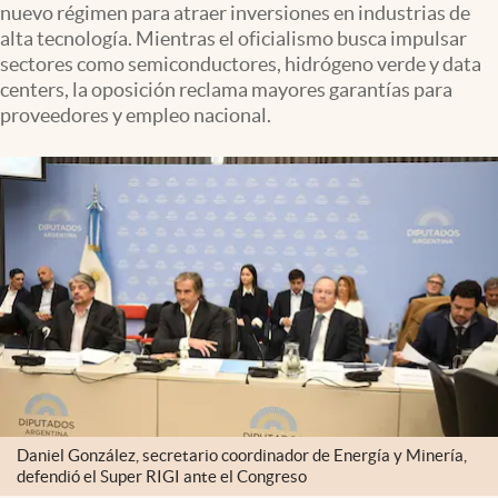
nuevo régimen para atraer inversiones en industrias de
Infotechnology
alta tecnología. Mientras el oficialismo busca impulsar
Clase
sectores como semiconductores, hidrógeno verde y data
centers, la oposición reclama mayores garantías para
Clima
proveedores y empleo nacional.
Mundial 2026
Eventos Corporativos
El Cronista Studio
Mediakit
abre en nueva pestaña
Argentina
Daniel González, secretario coordinador de Energía y Minería,
defendió el Super RIGI ante el Congreso