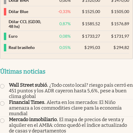
0,00
%
$
1520,00
$
1470,00
Dólar BNA
-0,33
%
$
1525,00
$
1505,00
Dólar Blue
Dólar CCL (GD30,
0,87
%
$
1585,52
$
1576,89
48 hs)
0,08
%
$
1733,27
$
1731,97
Euro
0,05
%
$
295,03
$
294,82
Real brasileño
Últimas noticias
Wall Street subió
.
¿Todo costo local? riesgo país cerró en
451 puntos y los ADR cayeron hasta 5,6%, pese a buen
clima global
Financial Times
.
Alerta en los mercados: El Niño
amenaza a los commodities clave para la economía
mundial
Mercado inmobiliario
.
El mapa de precios de venta y
alquiler en el AMBA: cómo quedó el índice actualizado
de casas y departamentos