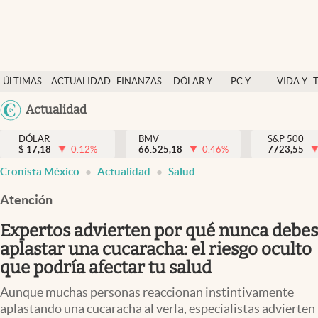
Últimas Noticias
ÚLTIMAS
ACTUALIDAD
FINANZAS
DÓLAR Y
PC Y
VIDA Y
Actualidad
NOTICIAS
Y
MERCADOS
CELULAR
ESTILO
Argentina
Actualidad
Finanzas y economía
ECONOMÍA
España
Dólar y mercados
DÓLAR
BMV
S&P 500
$
17,18
-0.12
%
66.525,18
-0.46
%
México
7723,55
Internacionales
Cronista México
Actualidad
Salud
USA
Opinión
Colombia
Atención
Uruguay
Brand Strategy
Expertos advierten por qué nunca debes
Pc y celular
aplastar una cucaracha: el riesgo oculto
que podría afectar tu salud
Vida y estilo
Aunque muchas personas reaccionan instintivamente
Tv
aplastando una cucaracha al verla, especialistas advierten