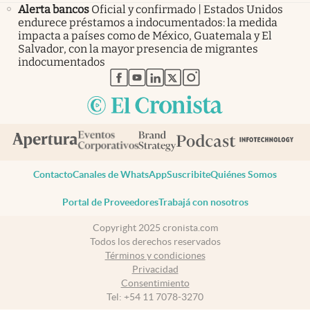
Alerta bancos
Oficial y confirmado | Estados Unidos
endurece préstamos a indocumentados: la medida
impacta a países como de México, Guatemala y El
Salvador, con la mayor presencia de migrantes
indocumentados
abre en nueva pestaña
abre en nueva pestaña
abre en nueva pestaña
abre en nueva pestaña
abre en nueva pestaña
Contacto
Canales de WhatsApp
Suscribite
Quiénes Somos
Portal de Proveedores
Trabajá con nosotros
Copyright 2025 cronista.com
Todos los derechos reservados
Términos y condiciones
Privacidad
Consentimiento
Tel:
+54 11 7078-3270