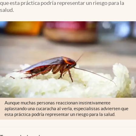
que esta práctica podría representar un riesgo para la
Clima
salud.
Espiritualidad
Mediakit
abre en nueva pestaña
México
Aunque muchas personas reaccionan instintivamente
aplastando una cucaracha al verla, especialistas advierten que
esta práctica podría representar un riesgo para la salud.