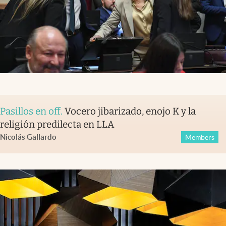
Pasillos en off
.
Vocero jibarizado, enojo K y la
religión predilecta en LLA
Nicolás Gallardo
Members