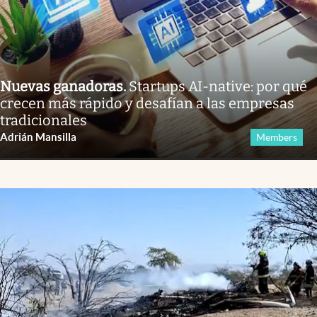
Nuevas ganadoras
.
Startups AI-native: por qué
crecen más rápido y desafían a las empresas
tradicionales
Adrián Mansilla
Members