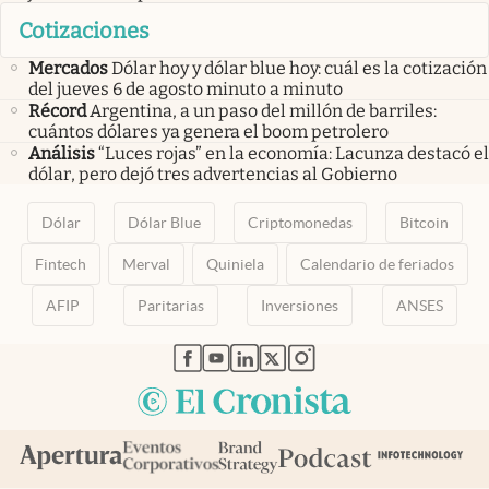
Cotizaciones
Mercados
Dólar hoy y dólar blue hoy: cuál es la cotización
del jueves 6 de agosto minuto a minuto
Récord
Argentina, a un paso del millón de barriles:
cuántos dólares ya genera el boom petrolero
Análisis
“Luces rojas” en la economía: Lacunza destacó el
dólar, pero dejó tres advertencias al Gobierno
Dólar
Dólar Blue
Criptomonedas
Bitcoin
Fintech
Merval
Quiniela
Calendario de feriados
AFIP
Paritarias
Inversiones
ANSES
abre en nueva pestaña
abre en nueva pestaña
abre en nueva pestaña
abre en nueva pestaña
abre en nueva pestaña