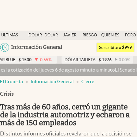
Últimas noticias
ÚLTIMAS
DÓLAR
DÓLAR
JAVIER
RIESGO
QUIÉN ES
FORO
Dólar
NOTICIAS
BLUE
MILEI
PAÍS
QUIÉN
Argentina
Información General
Members
Suscribite x $999
España
Economía y Política
530
-0.65
%
DÓLAR TARJETA
$
1976
0.00
%
DÓLAR M
México
ves 6 de agosto minuto a minuto
El Senado busca aprobar la Ley de P
Finanzas y Mercados
USA
El Cronista
Información General
Cierre
Mercados Online
Colombia
Uruguay
Crisis
Negocios
Tras más de 60 años, cerró un gigante
Columnistas
de la industria automotriz y echaron a
Otras secciones
más de 150 empleados
Apertura
Distintos informes oficiales revelaron que la decisión se