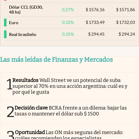
Dólar CCL (GD30,
0,27
%
$
1576,16
$
1571,86
48 hs)
0,32
%
$
1733,49
$
1732,03
Euro
0,35
%
$
294,45
$
294,24
Real brasileño
Las más leídas de Finanzas y Mercados
1
Resultados
Wall Street ve un potencial de suba
superior al 70% en una acción argentina: cuál es y
por qué le gusta
2
Decisión clave
BCRA frente a un dilema: bajar las
tasas o mantener el dólar sub $ 1500
3
Oportunidad
Las ON más seguras del mercado:
cuáles recomiendan los especialistas