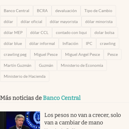
Banco Central
BCRA
devaluación
Tipo de Cambio
dólar
dólar oficial
dólar mayorista
dólar minorista
dólar MEP
dólar CCL
contado con liqui
dolar bolsa
dólar blue
dólar informal
Inflación
IPC
crawling
crawling peg
Miguel Pesce
Miguel Angel Pesce
Pesce
Martín Guzmán
Guzmán
Ministerio de Economía
Ministerio de Hacienda
Más noticias de
Banco Central
Los pesos no van a crecer, solo
van a cambiar de mano