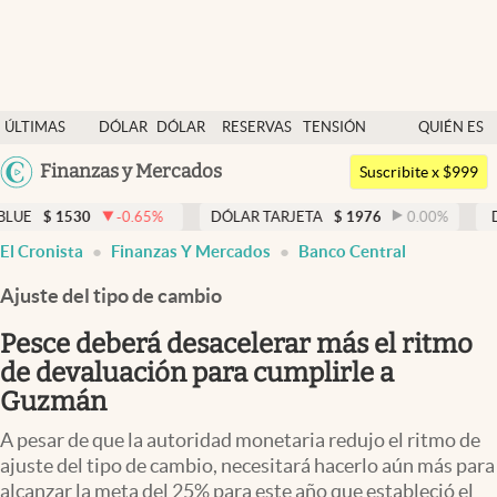
Últimas noticias
ÚLTIMAS
DÓLAR
DÓLAR
RESERVAS
TENSIÓN
QUIÉN ES
Dólar
NOTICIAS
BLUE
BCRA
GEOPOLÍTICA
QUIÉN
Argentina
Finanzas y Mercados
Members
Suscribite x $999
España
Economía y Política
-0.65
%
DÓLAR TARJETA
$
1976
0.00
%
DÓLAR MEP
$
México
El Cronista
Finanzas Y Mercados
Banco Central
Finanzas y Mercados
USA
Ajuste del tipo de cambio
Mercados Online
Colombia
Uruguay
Pesce deberá desacelerar más el ritmo
Negocios
de devaluación para cumplirle a
Columnistas
Guzmán
Otras secciones
A pesar de que la autoridad monetaria redujo el ritmo de
ajuste del tipo de cambio, necesitará hacerlo aún más para
Apertura
alcanzar la meta del 25% para este año que estableció el