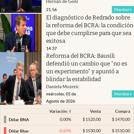
Hernán de Goñi
21:56
Members
El diagnóstico de Redrado sobre
la reforma del BCRA: la condición
que debe cumplirse para que sea
exitosa
14:37
Reforma del BCRA: Bausili
defendió un cambio que “no es
un experimento” y apuntó a
blindar la estabilidad
Daniela Mozetic
miércoles, 05 de
Members
Agosto de 2026
Variación
Venta
Compra
0,00
%
$
1520,00
$
1470,00
Dólar BNA
-0,65
%
$
1530,00
$
1510,00
Dólar Blue