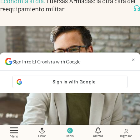
Economía al día
.
Fuerzas Armadas: la otra cara del
reequipamiento militar
×
Sign in to El Cronista with Google
Dolar
Inicio
Alertas
Ingresar
Menú