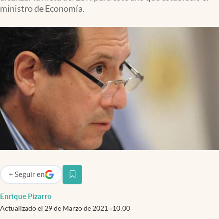
Infotechnology
ministro de Economía.
Clase
Clima
Mundial 2026
Eventos Corporativos
El Cronista Studio
Mediakit
abre en nueva pestaña
Argentina
+
Seguir
en
abre en nueva pestaña
Enrique Pizarro
Actualizado el
29 de Marzo de 2021
10:00