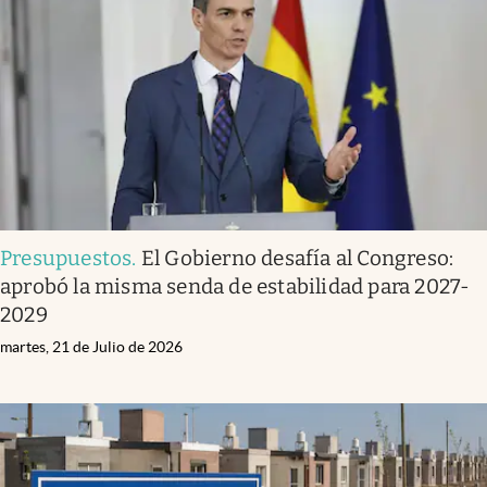
Infotechnology
Clase
Clima
Mundial 2026
Eventos Corporativos
El Cronista Studio
Presupuestos
.
El Gobierno desafía al Congreso:
Mediakit
aprobó la misma senda de estabilidad para 2027-
abre en nueva pestaña
2029
Argentina
martes, 21 de Julio de 2026