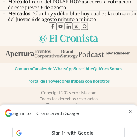
Mercado
Precio del DÓLAR HOY: así cerró la cotización
de este jueves 6 de agosto
Mercados
Dólar hoy y dólar blue hoy: cuál es la cotización
del jueves 6 de agosto minuto a minuto
abre en nueva pestaña
abre en nueva pestaña
abre en nueva pestaña
abre en nueva pestaña
abre en nueva pestaña
Contacto
Canales de WhatsApp
Suscribite
Quiénes Somos
Portal de Proveedores
Trabajá con nosotros
Copyright 2025 cronista.com
Todos los derechos reservados
Términos y condiciones
×
Privacidad
Sign in to El Cronista with Google
Consentimiento
Tel:
+54 11 7078-3270
cronista.com
es propiedad de El Cronista Comercial S.A Registro de