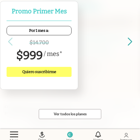
Promo Primer Mes
Por 1 mes a:
Contacto
Canales de WhatsApp
Suscribite
Quiénes Somos
$
14.700
Portal de Proveedores
Trabajá con nosotros
$
999
/
mes
*
Copyright 2025 cronista.com
Todos los derechos reservados
Quiero suscribirme
Términos y condiciones
Privacidad
Consentimiento
Tel:
+54 11 7078-3270
cronista.com
es propiedad de El Cronista Comercial S.A Registro de
propiedad intelectual: 56576959
Ver todos los planes
N° de edición: 10.953 - 10 de agosto de 2026
Director Periodístico: Hernán de Goñi