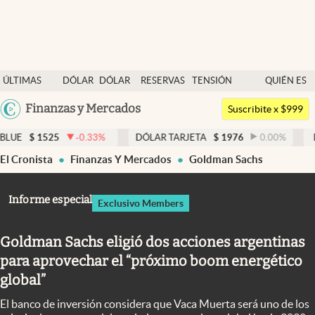
Últimas noticias
ÚLTIMAS
DÓLAR
DÓLAR
RESERVAS
TENSIÓN
QUIÉN ES
Dólar
NOTICIAS
BLUE
BCRA
GEOPOLÍTICA
QUIÉN
Argentina
Finanzas y Mercados
Members
Suscribite x $999
España
Economía y Política
525
-0.33
%
DÓLAR TARJETA
$
1976
0.00
%
DÓLAR ME
México
El Cronista
Finanzas Y Mercados
Goldman Sachs
Finanzas y Mercados
USA
Mercados Online
Colombia
Informe especial
Exclusivo Members
Uruguay
Negocios
Goldman Sachs eligió dos acciones argentinas
Columnistas
para aprovechar el “próximo boom energético
Otras secciones
global”
Apertura
El banco de inversión considera que Vaca Muerta será uno de los