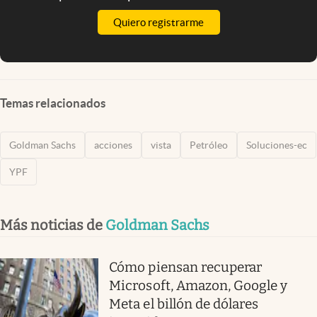
Quiero registrarme
Temas relacionados
Goldman Sachs
acciones
vista
Petróleo
Soluciones-ec
YPF
Más noticias de
Goldman Sachs
Cómo piensan recuperar
Microsoft, Amazon, Google y
Meta el billón de dólares