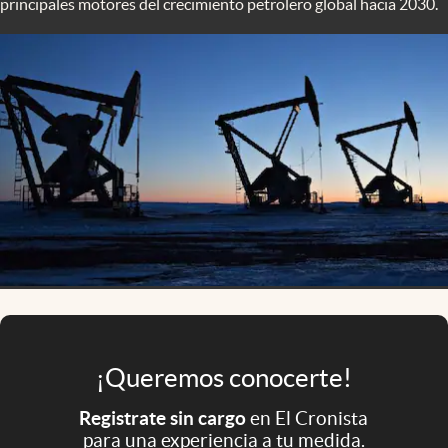
principales motores del crecimiento petrolero global hacia 2030.
Infotechnology
Clase
Clima
Mundial 2026
Eventos Corporativos
El Cronista Studio
Mediakit
abre en nueva pestaña
Argentina
¡Queremos conocerte!
Registrate sin cargo
en El Cronista
para una experiencia a tu medida.