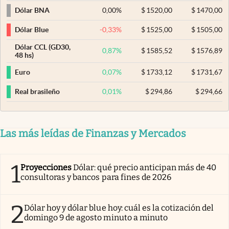
0,00
%
$
1520,00
$
1470,00
Dólar BNA
-0,33
%
$
1525,00
$
1505,00
Dólar Blue
Dólar CCL (GD30,
0,87
%
$
1585,52
$
1576,89
48 hs)
0,07
%
$
1733,12
$
1731,67
Euro
0,01
%
$
294,86
$
294,66
Real brasileño
Las más leídas de Finanzas y Mercados
1
Proyecciones
Dólar: qué precio anticipan más de 40
consultoras y bancos para fines de 2026
2
Dólar hoy y dólar blue hoy: cuál es la cotización del
domingo 9 de agosto minuto a minuto