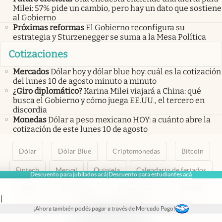
Milei: 57% pide un cambio, pero hay un dato que sostiene
al Gobierno
Próximas reformas
El Gobierno reconfigura su
estrategia y Sturzenegger se suma a la Mesa Política
Cotizaciones
Mercados
Dólar hoy y dólar blue hoy: cuál es la cotización
del lunes 10 de agosto minuto a minuto
¿Giro diplomático?
Karina Milei viajará a China: qué
busca el Gobierno y cómo juega EE.UU., el tercero en
discordia
Monedas
Dólar a peso mexicano HOY: a cuánto abre la
cotización de este lunes 10 de agosto
Dólar
Dólar Blue
Criptomonedas
Bitcoin
Fintech
Merval
Quiniela
Calendario de feriados
Descuento para jubilados acá
Descuento para estudiantes acá
|
AFIP
Paritarias
Inversiones
ANSES
|
¡Ahora también podés pagar a través de Mercado Pago!
abre en nueva pestaña
abre en nueva pestaña
abre en nueva pestaña
abre en nueva pestaña
abre en nueva pestaña