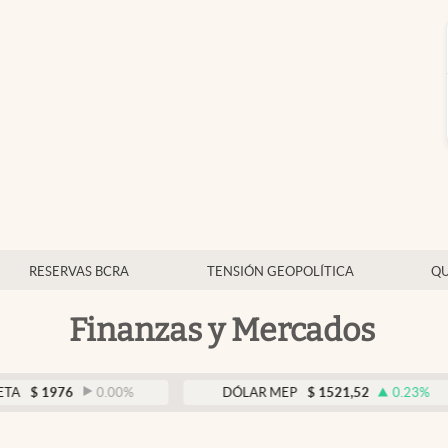
RESERVAS BCRA
TENSIÓN GEOPOLÍTICA
QU
Finanzas y Mercados
6
0.00
%
DÓLAR MEP
$
1521,52
0.23
%