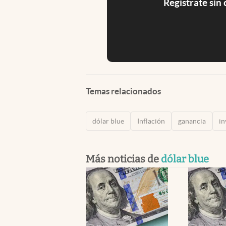
Registrate sin
Temas relacionados
dólar blue
Inflación
ganancia
in
Más noticias de
dólar blue