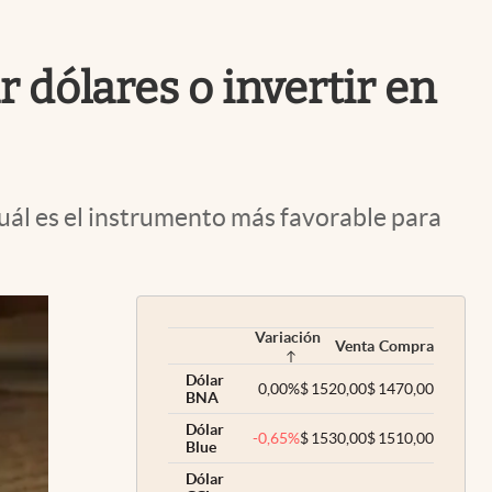
Uruguay
 dólares o invertir en
 cuál es el instrumento más favorable para
Variación
Venta
Compra
Dólar
0,00
%
$
1520,00
$
1470,00
BNA
Dólar
-0,65
%
$
1530,00
$
1510,00
Blue
Dólar