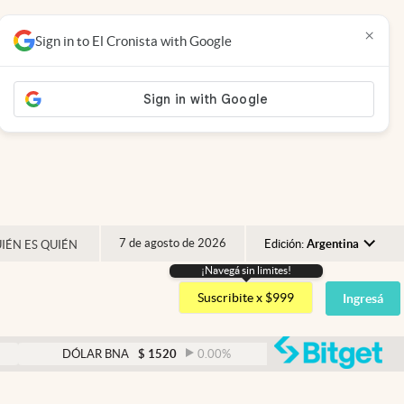
×
Sign in to El Cronista with Google
7 de agosto de 2026
Edición:
Argentina
IÉN ES QUIÉN
¡Navegá sin limites!
Argentina
Suscribite x $999
Ingresá
España
México
abre
DÓLAR BNA
$
1520
0.00
%
DÓLAR BLUE
$
1530
USA
Colombia