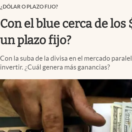
Infotechnology
¿DÓLAR O PLAZO FIJO?
Clase
Con el blue cerca de los
Clima
un plazo fijo?
Mundial 2026
Eventos Corporativos
Con la suba de la divisa en el mercado paralel
El Cronista Studio
invertir. ¿Cuál genera más ganancias?
Mediakit
abre en nueva pestaña