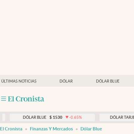
Últimas noticias
Dólar
Members
Economía y Política
Finanzas y Mercados
Mercados Online
ÚLTIMAS NOTICIAS
DÓLAR
DÓLAR BLUE
Negocios
Columnistas
Otras secciones
DÓLAR BLUE
$
1530
-0.65
%
DÓLAR TARJETA
$
197
Apertura
El Cronista
Finanzas Y Mercados
Dólar Blue