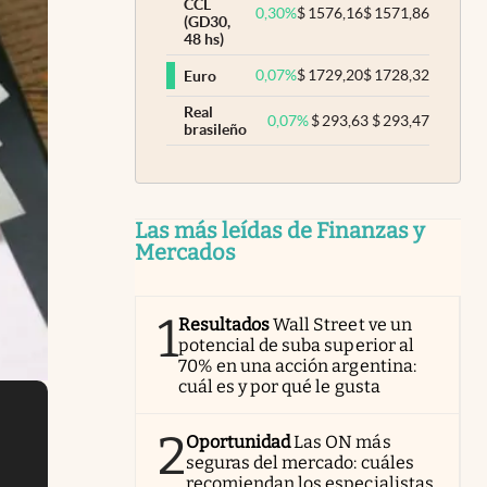
CCL
0,30
%
$
1576,16
$
1571,86
(GD30,
48 hs)
0,07
%
$
1729,20
$
1728,32
Euro
Real
0,07
%
$
293,63
$
293,47
brasileño
Las más leídas de Finanzas y
Mercados
1
Resultados
Wall Street ve un
potencial de suba superior al
70% en una acción argentina:
cuál es y por qué le gusta
2
Oportunidad
Las ON más
seguras del mercado: cuáles
recomiendan los especialistas