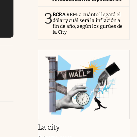
3
BCRA
REM: a cuánto llegará el
dólar y cuál será la inflación a
fin de año, según los gurúes de
la City
abre en nueva pestaña
La city