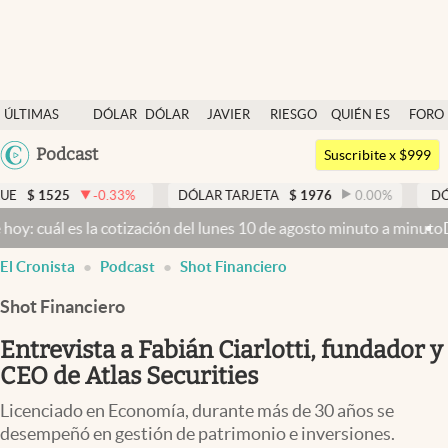
Últimas noticias
ÚLTIMAS
DÓLAR
DÓLAR
JAVIER
RIESGO
QUIÉN ES
FORO
Dólar
NOTICIAS
BLUE
MILEI
PAÍS
QUIÉN
Argentina
Podcast
Members
Suscribite x $999
España
Economía y Política
5
-0.33
%
DÓLAR TARJETA
$
1976
0.00
%
DÓLAR MEP
México
 es la cotización del lunes 10 de agosto minuto a minuto
Dólar hoy 
Finanzas y Mercados
USA
El Cronista
Podcast
Shot Financiero
Mercados Online
Colombia
Uruguay
Shot Financiero
Negocios
Entrevista a Fabián Ciarlotti, fundador y
Columnistas
CEO de Atlas Securities
Otras secciones
Licenciado en Economía, durante más de 30 años se
Apertura
desempeñó en gestión de patrimonio e inversiones.