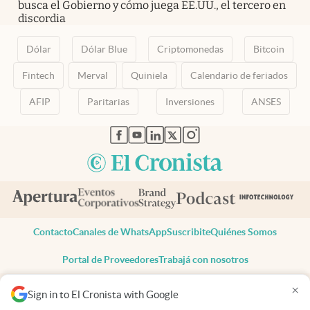
busca el Gobierno y cómo juega EE.UU., el tercero en
discordia
Dólar
Dólar Blue
Criptomonedas
Bitcoin
Fintech
Merval
Quiniela
Calendario de feriados
AFIP
Paritarias
Inversiones
ANSES
abre en nueva pestaña
abre en nueva pestaña
abre en nueva pestaña
abre en nueva pestaña
abre en nueva pestaña
Contacto
Canales de WhatsApp
Suscribite
Quiénes Somos
Portal de Proveedores
Trabajá con nosotros
Copyright 2025 cronista.com
×
Sign in to El Cronista with Google
Todos los derechos reservados