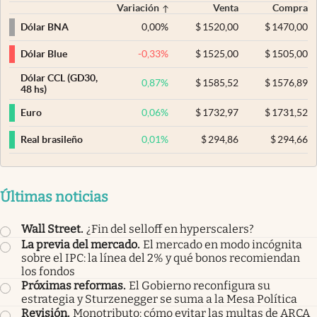
Variación
Venta
Compra
0,00
%
$
1520,00
$
1470,00
Dólar BNA
-0,33
%
$
1525,00
$
1505,00
Dólar Blue
Dólar CCL (GD30,
0,87
%
$
1585,52
$
1576,89
48 hs)
0,06
%
$
1732,97
$
1731,52
Euro
0,01
%
$
294,86
$
294,66
Real brasileño
Últimas noticias
Wall Street
.
¿Fin del selloff en hyperscalers?
La previa del mercado
.
El mercado en modo incógnita
sobre el IPC: la línea del 2% y qué bonos recomiendan
los fondos
Próximas reformas
.
El Gobierno reconfigura su
estrategia y Sturzenegger se suma a la Mesa Política
Revisión
.
Monotributo: cómo evitar las multas de ARCA