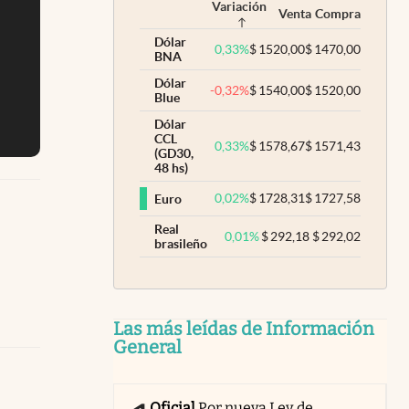
Variación
Venta
Compra
Dólar
0,33
%
$
1520,00
$
1470,00
BNA
Dólar
-0,32
%
$
1540,00
$
1520,00
Blue
Dólar
CCL
0,33
%
$
1578,67
$
1571,43
(GD30,
48 hs)
0,02
%
$
1728,31
$
1727,58
Euro
Real
0,01
%
$
292,18
$
292,02
brasileño
Las más leídas de Información
General
Oficial
Por nueva Ley de