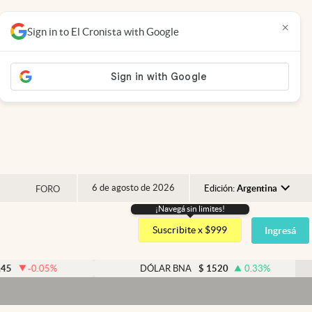
×
Sign in to El Cronista with Google
6 de agosto de 2026
Edición:
Argentina
FORO
¡Navegá sin limites!
Argentina
Suscribite x $999
Ingresá
España
México
05
%
DÓLAR BNA
$
1520
0.33
%
USA
Colombia