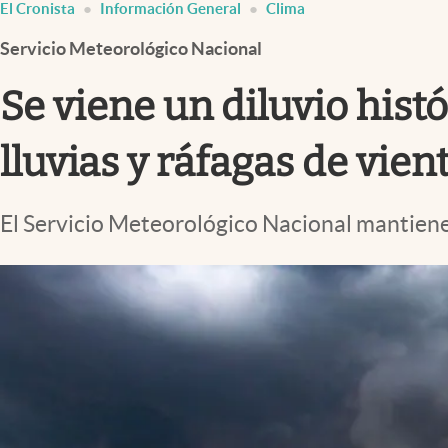
El Cronista
Información General
Clima
Infotechnology
Servicio Meteorológico Nacional
Clase
Clima
Se viene un diluvio hist
Mundial 2026
lluvias y ráfagas de vie
Eventos Corporativos
El Cronista Studio
El Servicio Meteorológico Nacional mantiene 
Mediakit
abre en nueva pestaña