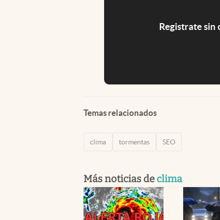
Registrate sin
Temas relacionados
clima
tormentas
SEO
Más noticias de
clima