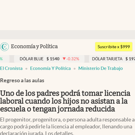
Últimas noticias
Dólar
Argentina
Economía y Política
Members
Suscribite x $999
España
Economía y Política
DÓLAR BLUE
$
1540
-0.32
%
DÓLAR TARJETA
$
1976
0.33
%
México
El Cronista
Economía Y Política
Ministerio De Trabajo
Finanzas y Mercados
USA
Regreso a las aulas
Mercados Online
Colombia
Uruguay
Uno de los padres podrá tomar licencia
Negocios
laboral cuando los hijos no asistan a la
Columnistas
escuela o tengan jornada reducida
Otras secciones
El progenitor, progenitora, o persona adulta responsable a
cargo podrá pedirle la licencia al empleador, llenando una
Apertura
declaración jurada. Los detalles.