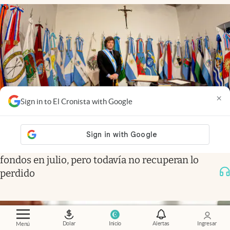
×
Sign in to El Cronista with Google
Economía al día
.
Las provincias recibieron más
fondos en julio, pero todavía no recuperan lo
perdido
Dolar
Inicio
Alertas
Ingresar
Menú