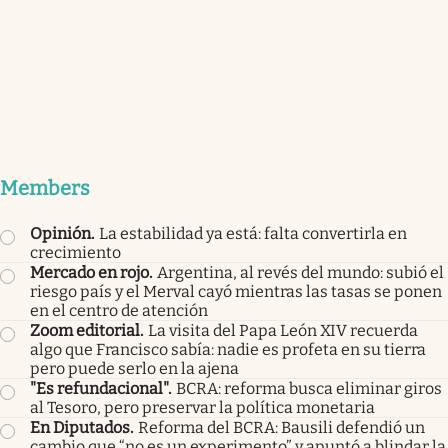
Members
Opinión
.
La estabilidad ya está: falta convertirla en
crecimiento
Mercado en rojo
.
Argentina, al revés del mundo: subió el
riesgo país y el Merval cayó mientras las tasas se ponen
en el centro de atención
Zoom editorial
.
La visita del Papa León XIV recuerda
algo que Francisco sabía: nadie es profeta en su tierra
pero puede serlo en la ajena
"Es refundacional"
.
BCRA: reforma busca eliminar giros
al Tesoro, pero preservar la política monetaria
En Diputados
.
Reforma del BCRA: Bausili defendió un
cambio que “no es un experimento” y apuntó a blindar la