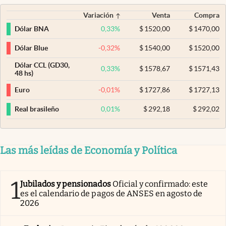
Variación
Venta
Compra
0,33
%
$
1520,00
$
1470,00
Dólar BNA
-0,32
%
$
1540,00
$
1520,00
Dólar Blue
Dólar CCL (GD30,
0,33
%
$
1578,67
$
1571,43
48 hs)
-0,01
%
$
1727,86
$
1727,13
Euro
0,01
%
$
292,18
$
292,02
Real brasileño
Las más leídas de Economía y Política
1
Jubilados y pensionados
Oficial y confirmado: este
es el calendario de pagos de ANSES en agosto de
2026