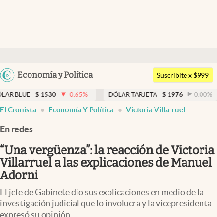
Últimas noticias
Dólar
Argentina
Economía y Política
Members
Suscribite x $999
España
Economía y Política
1530
-0.65
%
DÓLAR TARJETA
$
1976
0.00
%
DÓLAR M
México
El Cronista
Economía Y Política
Victoria Villarruel
Finanzas y Mercados
USA
En redes
Mercados Online
Colombia
Uruguay
“Una vergüenza”: la reacción de Victoria
Negocios
Villarruel a las explicaciones de Manuel
Columnistas
Adorni
Otras secciones
El jefe de Gabinete dio sus explicaciones en medio de la
investigación judicial que lo involucra y la vicepresidenta
Apertura
expresó su opinión.