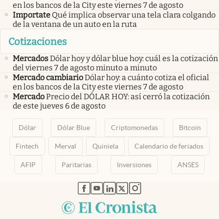
en los bancos de la City este viernes 7 de agosto
Importate
Qué implica observar una tela clara colgando
de la ventana de un auto en la ruta
Cotizaciones
Mercados
Dólar hoy y dólar blue hoy: cuál es la cotización
del viernes 7 de agosto minuto a minuto
Mercado cambiario
Dólar hoy: a cuánto cotiza el oficial
en los bancos de la City este viernes 7 de agosto
Mercado
Precio del DÓLAR HOY: así cerró la cotización
de este jueves 6 de agosto
Dólar
Dólar Blue
Criptomonedas
Bitcoin
Fintech
Merval
Quiniela
Calendario de feriados
AFIP
Paritarias
Inversiones
ANSES
abre en nueva pestaña
abre en nueva pestaña
abre en nueva pestaña
abre en nueva pestaña
abre en nueva pestaña