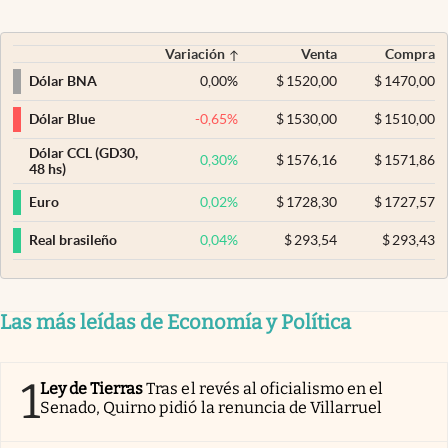
Variación
Venta
Compra
0,00
%
$
1520,00
$
1470,00
Dólar BNA
-0,65
%
$
1530,00
$
1510,00
Dólar Blue
Dólar CCL (GD30,
0,30
%
$
1576,16
$
1571,86
48 hs)
0,02
%
$
1728,30
$
1727,57
Euro
0,04
%
$
293,54
$
293,43
Real brasileño
Las más leídas de Economía y Política
1
Ley de Tierras
Tras el revés al oficialismo en el
Senado, Quirno pidió la renuncia de Villarruel