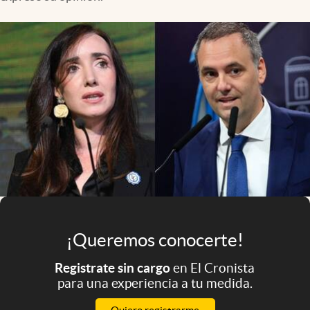
Infotechnology
Clase
Clima
Mundial 2026
Eventos Corporativos
El Cronista Studio
Mediakit
abre en nueva pestaña
Argentina
¡Queremos conocerte!
Registrate sin cargo
en El Cronista
para una experiencia a tu medida.