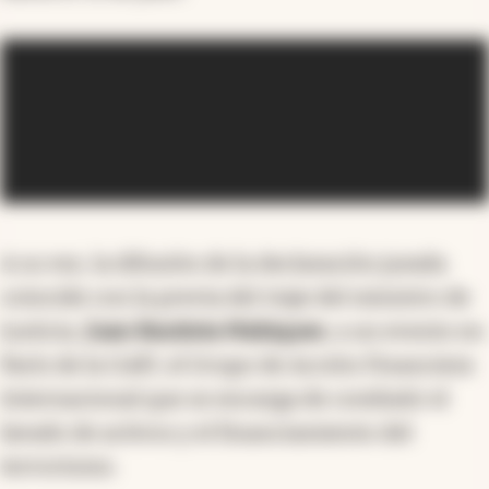
A su vez, la difusión de la declaración jurada
coincide con la previa del viaje del ministro de
Justicia,
Juan Bautista Mahiques
, a un evento en
París de la GAFI, el Grupo de Acción Financiera
Internacional que se encarga de combatir el
lavado de activos y el financiamiento del
terrorismo.