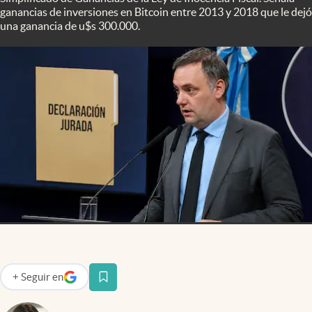
Infotechnology
ganancias de inversiones en Bitcoin entre 2013 y 2018 que le dejó
una ganancia de u$s 300.000.
Clase
Clima
Mundial 2026
Eventos Corporativos
El Cronista Studio
Mediakit
abre en nueva pestaña
Argentina
+
Seguir
en
abre en nueva pestaña