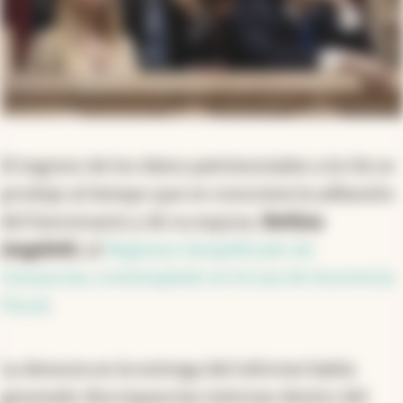
El ingreso de los datos patrimoniales a la OA se
produjo al tiempo que se conociera la adhesión
del funcionario y de su esposa,
Bettina
Angeletti
, al
Régimen Simplificado de
Ganancias contemplado en la Ley de Inocencia
Fiscal
.
La demora en la entrega del informe había
generado discrepancias internas dentro del