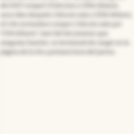
del 2017 compré 13 bitcoins a 3356 dólares,
unos días después 1 bitcoin más a 3330 dólares,
el 2 de noviembre compro 1 bitcoin más por
7.234 dólares”, leyó del documento que,
aseguran fuentes, se terminará de cargar en la
página de la OA a primera hora del jueves.