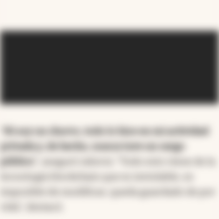
“
Ni soy un chorro, todo lo hice en mi actividad
privada y, de hecho, nunca tuve un cargo
público
”, aseguró Adorni. “Todo esto viene de la
tecnología blockchain que es inviolable, es
imposible de modificar, queda guardado de por
vida”, destacó.