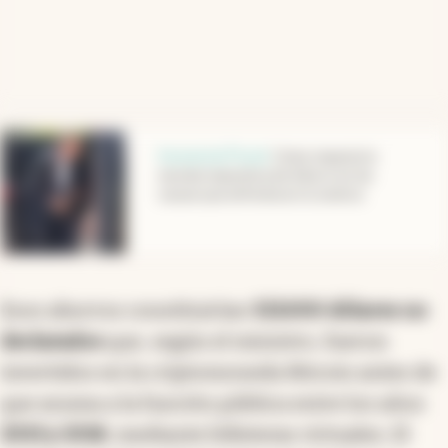
abre en nueva pestaña
Inocencia Fiscal
.
Cómo impacta la
movida impositiva de Adorni en las
causas que enfrenta en la Justicia
Esos ahorros constituirían
513.000 dólares no
declarados
que, según el ministro, fueron
invertidos en la criptomoneda Bitcoin antes de
que asuma a la función pública entre los años
2013 y 2018
, mediante billeteras virtuales. El