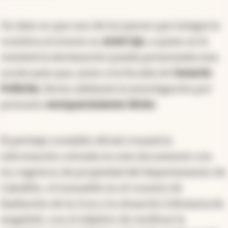
Un dato es que uno de los jueces que integra la
comitiva al evento es
Ariel Lijo
, a quien se le
remitirá la declaración jurada presentada esta
noche para que, junto a la fiscalía de
Gerardo
Pollicita
, lleven adelante la investigación por
presunto
enriquecimiento ilícito
.
El peritaje contable oficial cruzará la
información volcada en este documento con
los registros de propiedad del departamento de
Caballito, el inmueble en el country de
Exaltación de la Cruz y la situación tributaria de
Angeletti, con el objetivo de verificar la