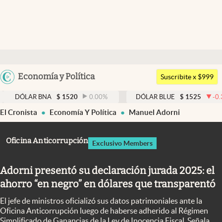
Últimas noticias
Dólar
Argentina
Economía y Política
Members
Suscribite x $999
España
Economía y Política
BNA
$
1520
0.00
%
DÓLAR BLUE
$
1525
-0.33
%
DÓ
México
El Cronista
Economía Y Política
Manuel Adorni
Finanzas y Mercados
USA
Mercados Online
Colombia
Oficina Anticorrupción
Exclusivo Members
Uruguay
Negocios
Adorni presentó su declaración jurada 2025: el
Columnistas
ahorro “en negro” en dólares que transparentó
Otras secciones
El jefe de ministros oficializó sus datos patrimoniales ante la
Apertura
Oficina Anticorrupción luego de haberse adherido al Régimen
Simplificado de Ganancias de la Ley de Inocencia Fiscal. Señala