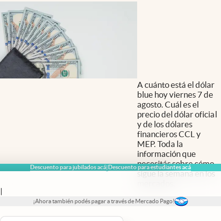
A cuánto está el dólar
blue hoy viernes 7 de
agosto. Cuál es el
precio del dólar oficial
y de los dólares
financieros CCL y
MEP. Toda la
información que
necesitás sobre cómo
Descuento para jubilados acá
Descuento para estudiantes acá
|
sigue la semana en los
mercados.
|
¡Ahora también podés pagar a través de Mercado Pago!