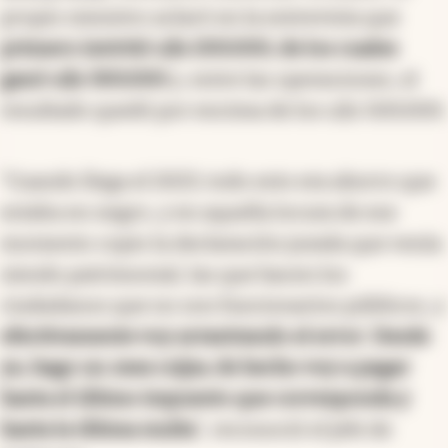
propio ministro aclaró en la entrevista que
primero invirtió u$s 200.000, de los cuales
ganó u$s 300.000
y, entre las operaciones, el
resultado quedó por encima de los u$s 500.000.
“Cuando llega el 2023, todo esto era ahorro que
estaba en negro, y en aquella locura de ese
momento copio la declaración jurada que venía
siendo patrimonial, las que hacen los
ciudadanos que no son funcionarios públicos, y
efectivamente voy arrastrando el error
.
Desde
ya, hago un
mea culpa
, de hecho voy a pagar
hasta el último impuesto que corresponda y
hasta la última multa
“, reconoció el jefe de