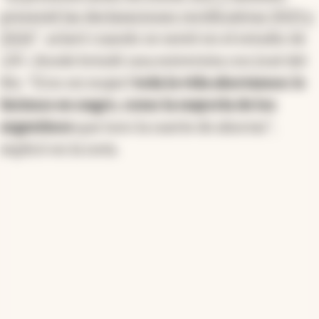
presenté las declaraciones rectificativas 2023 y
2024
″, aclaró cuando se sentó en el estudio de
LN+
, donde brindó una entrevista con José del
Río. “(Con mi mujer)
toda la vida ahorramos: lo
hicimos en negro, como la mayoría de los
argentinos
que tuvo la suerte de ahorrar”,
explicó en la nota.