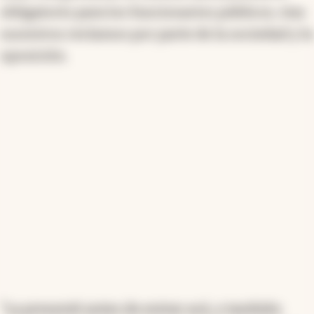
obligatorio para los funcionarios públicos, tras
principalmente en criptomonedas, no había sido
declarado previamente. Adorni detalló inversiones
sucesivos reclamos por parte de la sociedad y la
en Bitcoin y una venta de un departamento
oposición.
heredado que sumó 60.000 dólares. Aseguró que
actuó de manera transparente, mientras la justicia
investiga su crecimiento patrimonial. La
presentación coincide con su adhesión a un régimen
fiscal simplificado, buscando regularizar su situación.
Resumen generado con inteligencia artificial
“
La presenté antes de entrar acá, y también