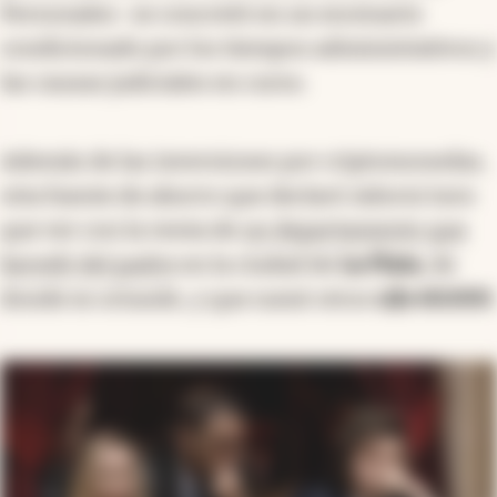
Personales- se concretó en un escenario
condicionado por los tiempos administrativos y
las causas judiciales en curso.
Además de las inversiones por criptomonedas,
otra fuente de ahorro que declaró Adorni tuvo
que ver con la venta de
un departamento que
heredó del padre
en la ciudad de
La Plata
, de
donde es oriundo, y que sumó otros
u$s 60.000
.