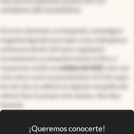
años previos guardan proporción con
semejante salto inmobiliario
.
El tercer elemento es temporal y estratégico.
Angeletti figuraba inscripta como trabajadora
autónoma desde 2017 pero regularizó
formalmente su situación frente al IVA y a
Ganancias recién en
octubre de 2025
, tras casi
ocho años como monotributista. El 31 de mayo
de este año se adhirió al régimen simplificado.
Adorni hizo lo propio este martes, diez días
después.
¡Queremos conocerte!