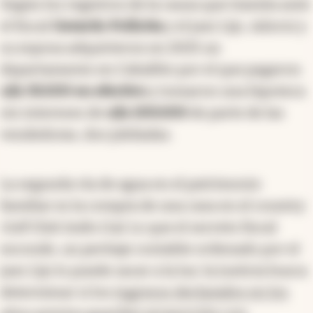
Según los registros de la causa que tramita ante
el fiscal
Gerardo Pollicita
y el juez Lijo, Adorni y
su esposa adquirieron en 2025 un
departamento en Caballito por el que pagaron
u$s 30.000 en efectivo
y tomaron una hipoteca
sin intereses de
u$s 200.000
de parte de las
vendedoras, dos jubiladas.
La segunda vía de agua en el patrimonio
familiar es la compra de una casa en el country
Golf Club Indio Cuá
. Lo que el secreto fiscal
esconde, un peritaje contable ordenado por el
juez Lijo lo puede sacar a la luz: la Justicia busca
determinar si los
ingresos declarados en los