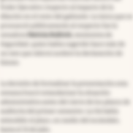
Poder Ejecutivo respecto al impacto de la
dilación en el resto del gabinete. La única que se
pronunció públicamente al respecto fue la
senadora
Patricia Bullrich
, exministra de
Seguridad, quien había sugerido hace más de
un mes que Adorni acelere la declaración de
bienes.
La decisión de formalizar la presentación esta
semana buscó estandarizar la situación
administrativa antes del cierre de los plazos de
auditoría del primer semestre. La OA había
extendido el plazo, en medio del escándalo,
hasta el 31 de julio.