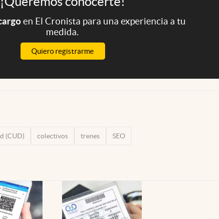
¡Queremos conocerte!
 cargo
en El Cronista para una experiencia a tu
medida.
Quiero registrarme
ad (CUD)
colectivos
trenes
SEO