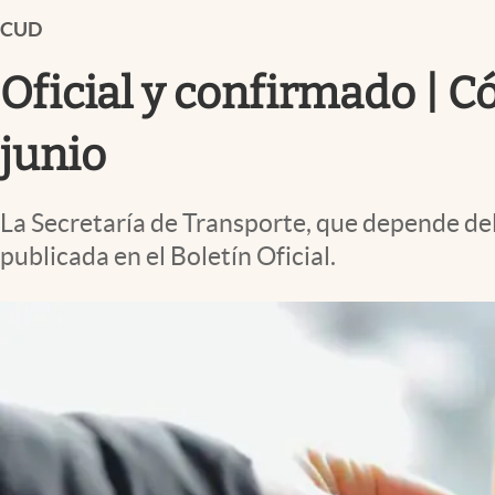
Infotechnology
CUD
Clase
Oficial y confirmado | Có
Clima
Mundial 2026
junio
Eventos Corporativos
La Secretaría de Transporte, que depende del
El Cronista Studio
publicada en el Boletín Oficial.
Mediakit
abre en nueva pestaña