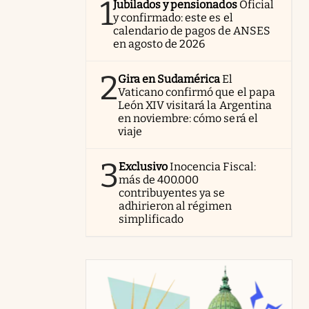
1
Jubilados y pensionados
Oficial
y confirmado: este es el
calendario de pagos de ANSES
en agosto de 2026
2
Gira en Sudamérica
El
Vaticano confirmó que el papa
León XIV visitará la Argentina
en noviembre: cómo será el
viaje
3
Exclusivo
Inocencia Fiscal:
más de 400.000
contribuyentes ya se
adhirieron al régimen
simplificado