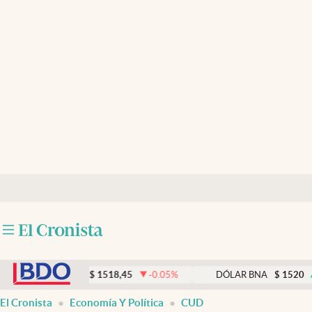
Últimas noticias
Dólar
Members
Economía y Política
Finanzas y Mercados
Mercados Online
Negocios
Columnistas
abre en nueva pestaña
Otras secciones
DÓLAR MEP
$
1518,45
-0.05
%
DÓLAR BNA
$
1520
0.33
Apertura
El Cronista
Economía Y Política
CUD