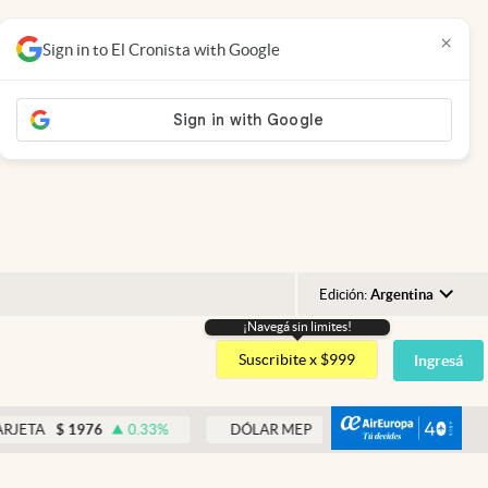
×
Sign in to El Cronista with Google
Edición:
Argentina
¡Navegá sin limites!
Argentina
Suscribite x $999
Ingresá
España
México
abre
A
$
1976
0.33
%
DÓLAR MEP
$
1518,45
-0.05
%
USA
Colombia