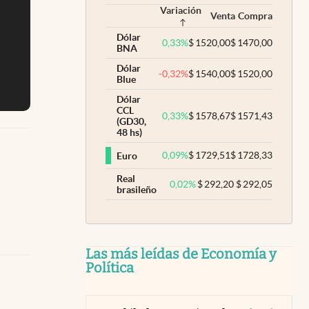
Variación
Venta
Compra
Dólar
0,33
%
$
1520,00
$
1470,00
BNA
Dólar
-0,32
%
$
1540,00
$
1520,00
Blue
Dólar
CCL
0,33
%
$
1578,67
$
1571,43
(GD30,
48 hs)
0,09
%
$
1729,51
$
1728,33
Euro
Real
0,02
%
$
292,20
$
292,05
brasileño
Las más leídas de Economía y
Política