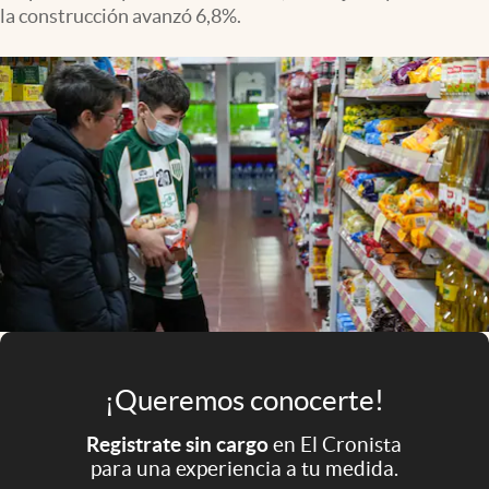
Infotechnology
la construcción avanzó 6,8%.
Clase
Clima
Mundial 2026
Eventos Corporativos
El Cronista Studio
Mediakit
abre en nueva pestaña
Argentina
¡Queremos conocerte!
Registrate sin cargo
en El Cronista
para una experiencia a tu medida.