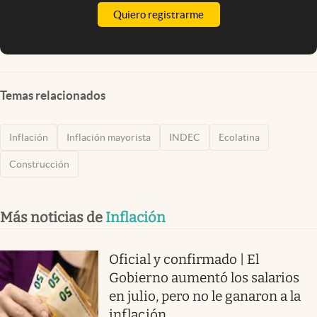
Quiero registrarme
Temas relacionados
Inflación
Inflación mayorista
INDEC
Ecolatina
Construcción
Más noticias de
Inflación
Oficial y confirmado | El
Gobierno aumentó los salarios
en julio, pero no le ganaron a la
inflación