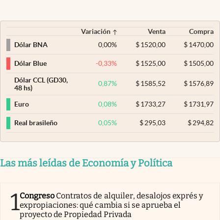
Variación
Venta
Compra
0,00
%
$
1520,00
$
1470,00
Dólar BNA
-0,33
%
$
1525,00
$
1505,00
Dólar Blue
Dólar CCL (GD30,
0,87
%
$
1585,52
$
1576,89
48 hs)
0,08
%
$
1733,27
$
1731,97
Euro
0,05
%
$
295,03
$
294,82
Real brasileño
Las más leídas de Economía y Política
1
Congreso
Contratos de alquiler, desalojos exprés y
expropiaciones: qué cambia si se aprueba el
proyecto de Propiedad Privada