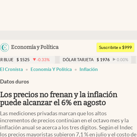
Últimas noticias
Dólar
Argentina
Economía y Política
Members
Suscribite x $999
España
Economía y Política
1525
-0.33
%
DÓLAR TARJETA
$
1976
0.00
%
DÓLAR 
México
El Cronista
Economía Y Política
Inflación
Finanzas y Mercados
USA
Datos duros
Mercados Online
Colombia
Uruguay
Los precios no frenan y la inflación
Negocios
puede alcanzar el 6% en agosto
Columnistas
Las mediciones privadas marcan que los altos
Otras secciones
incrementos de precios continúan en el octavo mes y la
inflación anual se acerca a los tres dígitos. Según el Indec
Apertura
los precios mayoristas subieron 7,1 % en julio y el costo de