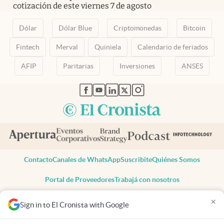
cotización de este viernes 7 de agosto
Dólar
Dólar Blue
Criptomonedas
Bitcoin
Fintech
Merval
Quiniela
Calendario de feriados
AFIP
Paritarias
Inversiones
ANSES
abre en nueva pestaña
abre en nueva pestaña
abre en nueva pestaña
abre en nueva pestaña
abre en nueva pestaña
Contacto
Canales de WhatsApp
Suscribite
Quiénes Somos
Portal de Proveedores
Trabajá con nosotros
Copyright 2025 cronista.com
×
Sign in to El Cronista with Google
Todos los derechos reservados
Términos y condiciones