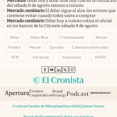
Mercados
Dólar hoy y dólar blue hoy: cuál es la cotización
del sábado 8 de agosto minuto a minuto
Mercado cambiario
El dólar sigue al alza: los errores que
conviene evitar cuando todos salen a comprar
Mercado cambiario
Dólar hoy: a cuánto cotiza el oficial
en los bancos de la City este sábado 8 de agosto
Dólar
Dólar Blue
Criptomonedas
Bitcoin
Fintech
Merval
Quiniela
Calendario de feriados
AFIP
Paritarias
Inversiones
ANSES
abre en nueva pestaña
abre en nueva pestaña
abre en nueva pestaña
abre en nueva pestaña
abre en nueva pestaña
Contacto
Canales de WhatsApp
Suscribite
Quiénes Somos
Portal de Proveedores
Trabajá con nosotros