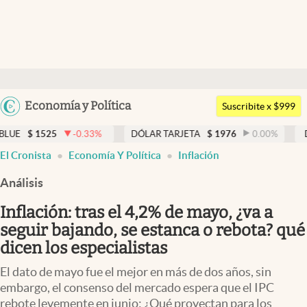
Últimas noticias
Dólar
Argentina
Economía y Política
Members
Suscribite x $999
España
Economía y Política
0.33
%
DÓLAR TARJETA
$
1976
0.00
%
DÓLAR MEP
$
152
México
El Cronista
Economía Y Política
Inflación
Finanzas y Mercados
USA
Análisis
Mercados Online
Colombia
Uruguay
Inflación: tras el 4,2% de mayo, ¿va a
Negocios
seguir bajando, se estanca o rebota? qué
Columnistas
dicen los especialistas
Otras secciones
El dato de mayo fue el mejor en más de dos años, sin
embargo, el consenso del mercado espera que el IPC
Apertura
rebote levemente en junio: ¿Qué proyectan para los