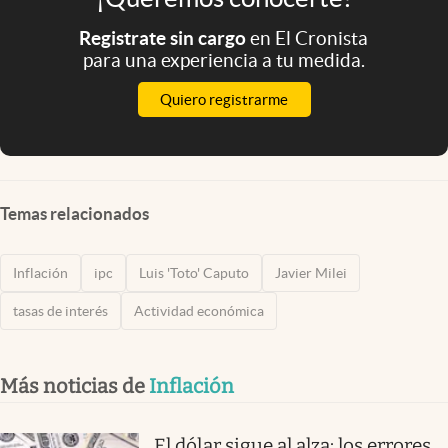
Registrate sin cargo
en El Cronista
para una experiencia a tu medida.
Quiero registrarme
Temas relacionados
Inflación
ipc
Luis 'Toto' Caputo
Javier Milei
tasas de interés
Actividad económica
Más noticias de
Inflación
El dólar sigue al alza: los errores