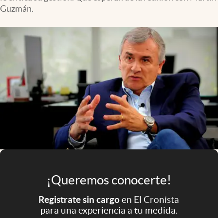
Infotechnology
Guzmán.
Clase
Clima
Mundial 2026
Eventos Corporativos
El Cronista Studio
Mediakit
abre en nueva pestaña
Argentina
¡Queremos conocerte!
Registrate sin cargo
en El Cronista
para una experiencia a tu medida.