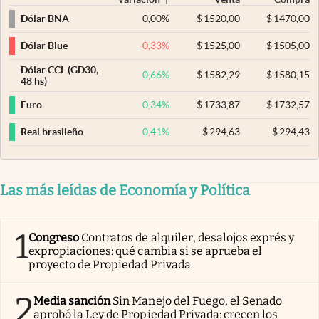
0,00
%
$
1520,00
$
1470,00
Dólar BNA
-0,33
%
$
1525,00
$
1505,00
Dólar Blue
Dólar CCL (GD30,
0,66
%
$
1582,29
$
1580,15
48 hs)
0,34
%
$
1733,87
$
1732,57
Euro
0,41
%
$
294,63
$
294,43
Real brasileño
Las más leídas de Economía y Política
1
Congreso
Contratos de alquiler, desalojos exprés y
expropiaciones: qué cambia si se aprueba el
proyecto de Propiedad Privada
2
Media sanción
Sin Manejo del Fuego, el Senado
aprobó la Ley de Propiedad Privada: crecen los