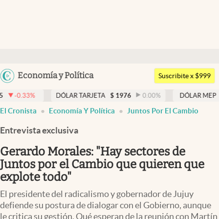
Últimas noticias
Dólar
Argentina
Economía y Política
Members
Suscribite x $999
España
Economía y Política
DÓLAR TARJETA
$
1976
0.00
%
DÓLAR MEP
$
1525,92
0
México
El Cronista
Economía Y Política
Juntos Por El Cambio
Finanzas y Mercados
USA
Entrevista exclusiva
Mercados Online
Colombia
Uruguay
Gerardo Morales: "Hay sectores de
Negocios
Juntos por el Cambio que quieren que
Columnistas
explote todo"
Otras secciones
El presidente del radicalismo y gobernador de Jujuy
defiende su postura de dialogar con el Gobierno, aunque
Apertura
le critica su gestión. Qué esperan de la reunión con Martín