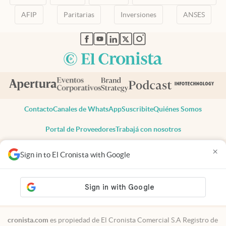
AFIP
Paritarias
Inversiones
ANSES
abre en nueva pestaña
abre en nueva pestaña
abre en nueva pestaña
abre en nueva pestaña
abre en nueva pestaña
Contacto
Canales de WhatsApp
Suscribite
Quiénes Somos
Portal de Proveedores
Trabajá con nosotros
Copyright 2025 cronista.com
×
Sign in to El Cronista with Google
Todos los derechos reservados
Términos y condiciones
Privacidad
Consentimiento
Tel:
+54 11 7078-3270
cronista.com
es propiedad de El Cronista Comercial S.A Registro de