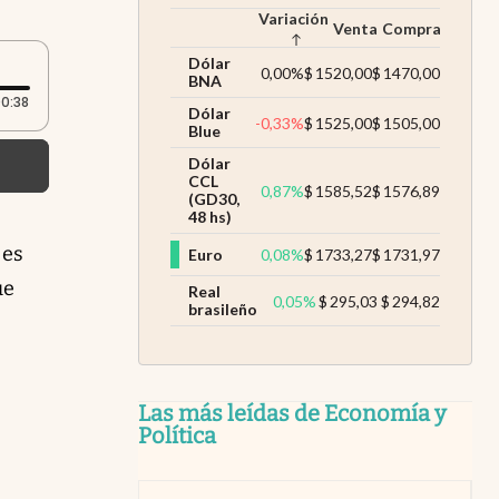
Variación
Venta
Compra
Dólar
0,00
%
$
1520,00
$
1470,00
BNA
Duración: 38 segundos
0:38
Dólar
-0,33
%
$
1525,00
$
1505,00
Blue
Dólar
CCL
0,87
%
$
1585,52
$
1576,89
(GD30,
n
48 hs)
 es
Euro
0,08
%
$
1733,27
$
1731,97
uró
ue
Real
0,05
%
$
295,03
$
294,82
brasileño
as
 la
Las más leídas de Economía y
o
Política