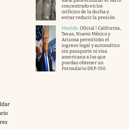
ideal para eliminar el sarro
concentrado en los
orificios de la ducha y
evitar reducir la presión
Medida
.
Oficial | California,
Texas, Nuevo México y
Arizona permitirán el
ingreso legal y automático
sin pasaporte ni visa
americana a los que
puedan obtener un
Formulario DSP-150
ldar
ario
ores