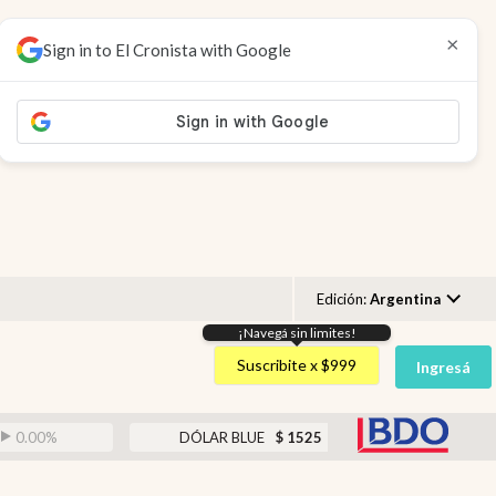
×
Sign in to El Cronista with Google
Edición:
Argentina
¡Navegá sin limites!
Argentina
Suscribite x $999
Ingresá
España
México
abr
DÓLAR BLUE
$
1525
-0.33
%
DÓLAR TARJ
USA
Colombia