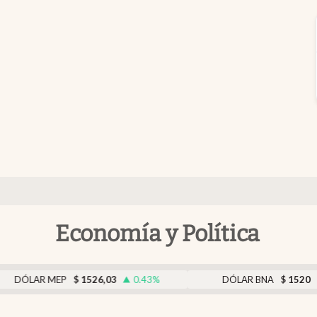
Economía y Política
EP
$
1526,03
0.43
%
DÓLAR BNA
$
1520
0.00
%