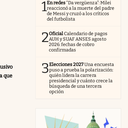
1
En redes
“Da vergüenza”: Milei
reaccionó a la muerte del padre
de Messi y cruzó a los críticos
del futbolista
2
Oficial
Calendario de pagos
AUH y SUAF ANSES agosto
2026: fechas de cobro
confirmadas
3
Elecciones 2027
Una encuesta
lusivo
puso a prueba la polarización:
va que
quién lidera la carrera
presidencial y cuánto crece la
búsqueda de una tercera
opción