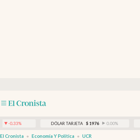
Últimas noticias
Dólar
Members
Economía y Política
Finanzas y Mercados
Mercados Online
Negocios
Columnistas
Otras secciones
DÓLAR TARJETA
$
1976
0.00
%
DÓLAR M
Apertura
El Cronista
Economía Y Política
UCR