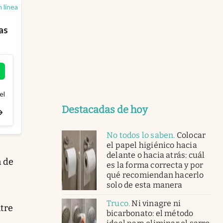
n línea
as
el
Destacadas de hoy
No todos lo saben
.
Colocar
el papel higiénico hacia
delante o hacia atrás: cuál
n de
es la forma correcta y por
qué recomiendan hacerlo
solo de esta manera
Truco
.
Ni vinagre ni
ntre
bicarbonato: el método