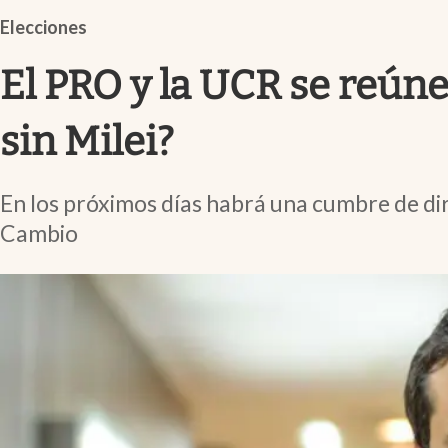
Infotechnology
Elecciones
Clase
El PRO y la UCR se reúne
Clima
Mundial 2026
sin Milei?
Eventos Corporativos
En los próximos días habrá una cumbre de dir
El Cronista Studio
Cambio
Mediakit
abre en nueva pestaña