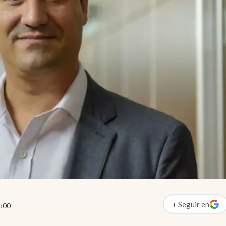
+
Seguir
en
:00
abre en nueva p