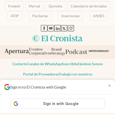
Fintech
Merval
Quiniela
Calendario de feriados
AFIP
Paritarias
Inversiones
ANSES
abre en nueva pestaña
abre en nueva pestaña
abre en nueva pestaña
abre en nueva pestaña
abre en nueva pestaña
Contacto
Canales de WhatsApp
Suscribite
Quiénes Somos
Portal de Proveedores
Trabajá con nosotros
Copyright 2025 cronista.com
×
Sign in to El Cronista with Google
Todos los derechos reservados
Términos y condiciones
Privacidad
Consentimiento
Tel:
+54 11 7078-3270