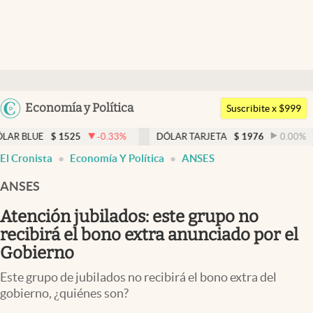
Últimas noticias
Dólar
Argentina
Economía y Política
Members
Suscribite x $999
España
Economía y Política
1525
-0.33
%
DÓLAR TARJETA
$
1976
0.00
%
DÓLAR M
México
El Cronista
Economía Y Política
ANSES
Finanzas y Mercados
USA
ANSES
Mercados Online
Colombia
Uruguay
Atención jubilados: este grupo no
Negocios
recibirá el bono extra anunciado por el
Columnistas
Gobierno
Otras secciones
Este grupo de jubilados no recibirá el bono extra del
gobierno, ¿quiénes son?
Apertura