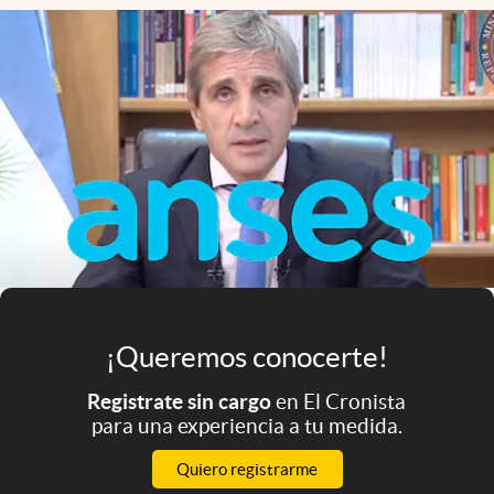
Infotechnology
Clase
Clima
Mundial 2026
Eventos Corporativos
El Cronista Studio
Mediakit
abre en nueva pestaña
Argentina
¡Queremos conocerte!
Registrate sin cargo
en El Cronista
para una experiencia a tu medida.
Quiero registrarme