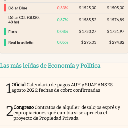
-0,33
%
$
1525,00
$
1505,00
Dólar Blue
Dólar CCL (GD30,
0,87
%
$
1585,52
$
1576,89
48 hs)
0,08
%
$
1733,27
$
1731,97
Euro
0,05
%
$
295,03
$
294,82
Real brasileño
Las más leídas de Economía y Política
1
Oficial
Calendario de pagos AUH y SUAF ANSES
agosto 2026: fechas de cobro confirmadas
2
Congreso
Contratos de alquiler, desalojos exprés y
expropiaciones: qué cambia si se aprueba el
proyecto de Propiedad Privada