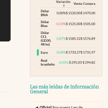
Variación
Venta
Compra
Dólar
0,00
%
$
1520,00
$
1470,00
BNA
Dólar
-0,33
%
$
1525,00
$
1505,00
Blue
Dólar
CCL
0,87
%
$
1585,52
$
1576,89
(GD30,
48 hs)
0,08
%
$
1733,27
$
1731,97
Euro
Real
0,05
%
$
295,03
$
294,82
brasileño
Las más leídas de Información
General
Oficial
Por nueva Ley de