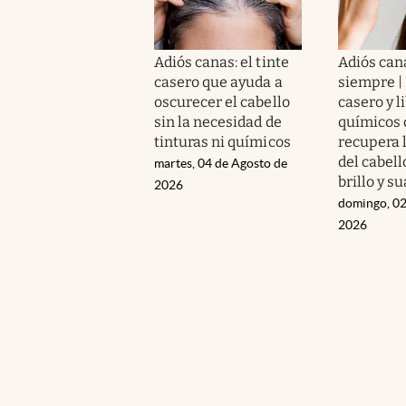
Adiós canas: el tinte
Adiós can
casero que ayuda a
siempre | 
oscurecer el cabello
casero y l
sin la necesidad de
químicos 
tinturas ni químicos
recupera 
del cabell
martes, 04 de Agosto de
brillo y s
2026
domingo, 02
2026