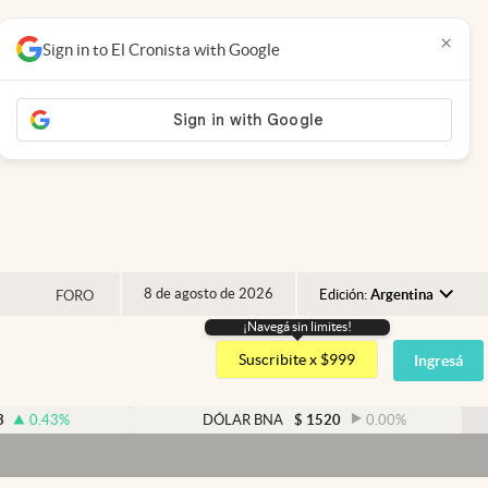
×
Sign in to El Cronista with Google
8 de agosto de 2026
Edición:
Argentina
FORO
¡Navegá sin limites!
Argentina
Suscribite x $999
Ingresá
España
México
%
DÓLAR BNA
$
1520
0.00
%
USA
Colombia