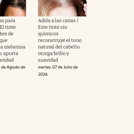
as para
Adiós a las canas |
El tinte
Este tinte sin
ibre de
químicos
que
reconstruye el tono
la melanina
natural del cabello:
o: aporta
otorga brillo y
uavidad
suavidad
 de Agosto de
martes, 07 de Julio de
2026