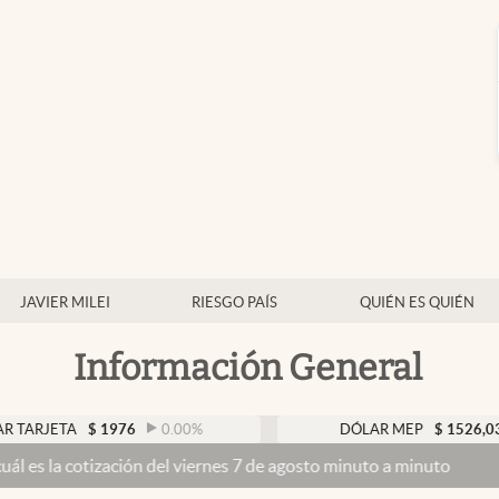
JAVIER MILEI
RIESGO PAÍS
QUIÉN ES QUIÉN
Información General
A
$
1976
0.00
%
DÓLAR MEP
$
1526,03
0.43
ización del viernes 7 de agosto minuto a minuto