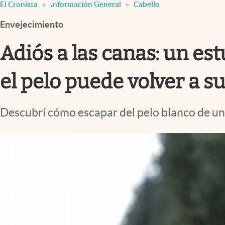
El Cronista
Información General
Cabello
Infotechnology
Envejecimiento
Clase
Clima
Adiós a las canas: un es
Mundial 2026
el pelo puede volver a su
Eventos Corporativos
El Cronista Studio
Descubrí cómo escapar del pelo blanco de u
Mediakit
abre en nueva pestaña