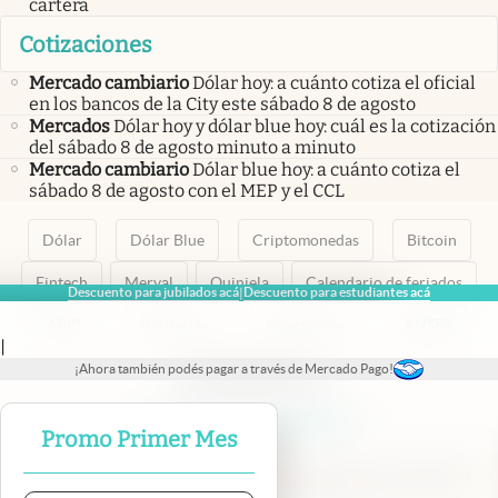
cartera
Cotizaciones
Mercado cambiario
Dólar hoy: a cuánto cotiza el oficial
en los bancos de la City este sábado 8 de agosto
Mercados
Dólar hoy y dólar blue hoy: cuál es la cotización
del sábado 8 de agosto minuto a minuto
Mercado cambiario
Dólar blue hoy: a cuánto cotiza el
sábado 8 de agosto con el MEP y el CCL
Dólar
Dólar Blue
Criptomonedas
Bitcoin
Fintech
Merval
Quiniela
Calendario de feriados
Descuento para jubilados acá
Descuento para estudiantes acá
|
AFIP
Paritarias
Inversiones
ANSES
|
¡Ahora también podés pagar a través de Mercado Pago!
abre en nueva pestaña
abre en nueva pestaña
abre en nueva pestaña
abre en nueva pestaña
abre en nueva pestaña
Promo Primer Mes