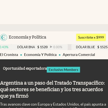
Últimas noticias
Dólar
Argentina
Economía y Política
Members
Suscribite x $999
España
Economía y Política
DÓLAR BNA
$
1520
0.00
%
DÓLAR BLUE
$
1525
-0.33
%
México
El Cronista
Economía Y Política
Apertura Comercial
Finanzas y Mercados
USA
Mercados Online
Colombia
Oportunidad exportadora
Exclusivo Members
Uruguay
Negocios
Argentina a un paso del Tratado Transpacífico:
Columnistas
qué sectores se benefician y los tres acuerdos
Otras secciones
que ya firmó
Apertura
Tras avances clave con Europa y Estados Unidos, el país apunta a