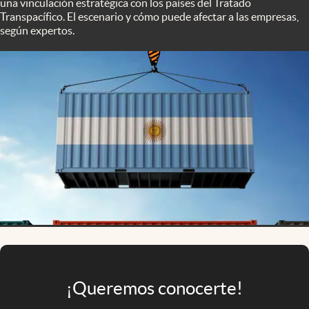
una vinculación estratégica con los países del Tratado
Infotechnology
Transpacífico. El escenario y cómo puede afectar a las empresas,
según expertos.
Clase
Clima
Mundial 2026
Eventos Corporativos
El Cronista Studio
Mediakit
abre en nueva pestaña
Argentina
¡Queremos conocerte!