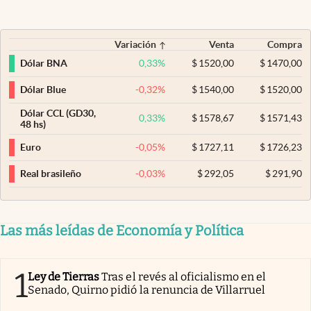
Variación
Venta
Compra
0,33
%
$
1520,00
$
1470,00
Dólar BNA
-0,32
%
$
1540,00
$
1520,00
Dólar Blue
Dólar CCL (GD30,
0,33
%
$
1578,67
$
1571,43
48 hs)
-0,05
%
$
1727,11
$
1726,23
Euro
-0,03
%
$
292,05
$
291,90
Real brasileño
Las más leídas de Economía y Política
1
Ley de Tierras
Tras el revés al oficialismo en el
Senado, Quirno pidió la renuncia de Villarruel