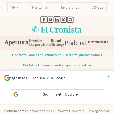
AFIP
Paritarias
Inversiones
ANSES
abre en nueva pestaña
abre en nueva pestaña
abre en nueva pestaña
abre en nueva pestaña
abre en nueva pestaña
Contacto
Canales de WhatsApp
Suscribite
Quiénes Somos
Portal de Proveedores
Trabajá con nosotros
Copyright 2025 cronista.com
×
Sign in to El Cronista with Google
Todos los derechos reservados
Términos y condiciones
Privacidad
Consentimiento
Tel:
+54 11 7078-3270
cronista.com
es propiedad de El Cronista Comercial S.A Registro de