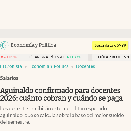
Últimas noticias
Dólar
Argentina
Economía y Política
Members
Suscribite x $999
España
Economía y Política
DÓLAR BNA
$
1520
0.33
%
DÓLAR BLUE
$
1540
-0.
México
El Cronista
Economía Y Política
Docentes
Finanzas y Mercados
USA
Salarios
Mercados Online
Colombia
Uruguay
Aguinaldo confirmado para docentes
Negocios
2026: cuánto cobran y cuándo se paga
Columnistas
Los docentes recibirán este mes el tan esperado
Otras secciones
aguinaldo, que se calcula sobre la base del mejor sueldo
del semestre.
Apertura