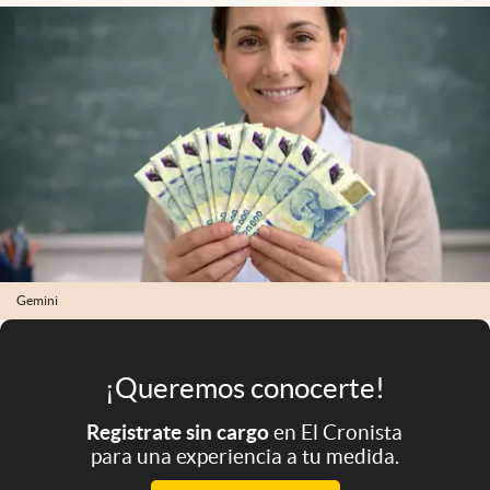
Infotechnology
Clase
Clima
Mundial 2026
Eventos Corporativos
El Cronista Studio
Mediakit
abre en nueva pestaña
Gemini
Argentina
¡Queremos conocerte!
Registrate sin cargo
en El Cronista
para una experiencia a tu medida.