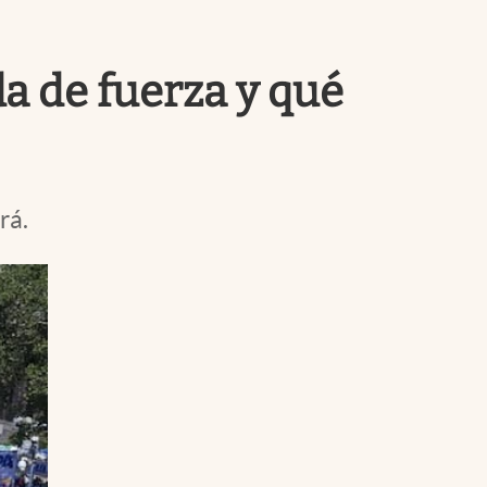
Uruguay
a de fuerza y qué
rá.