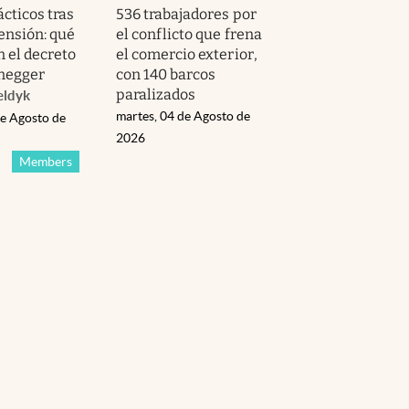
ácticos tras
536 trabajadores por
ensión: qué
el conflicto que frena
n el decreto
el comercio exterior,
negger
con 140 barcos
paralizados
eldyk
martes, 04 de Agosto de
de Agosto de
2026
Members