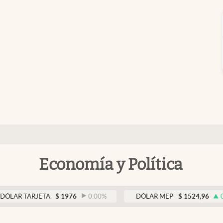
Economía y Política
ARJETA
$
1976
0.00
%
DÓLAR MEP
$
1524,96
0.36
%