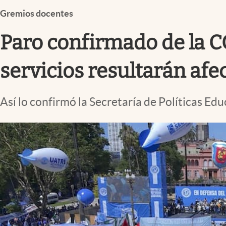
Infotechnology
Gremios docentes
Clase
Paro confirmado de la C
Clima
Mundial 2026
servicios resultarán afe
Eventos Corporativos
Así lo confirmó la Secretaría de Políticas Edu
El Cronista Studio
Mediakit
abre en nueva pestaña