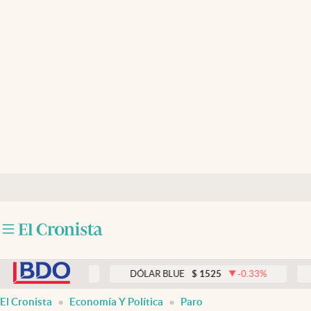
Últimas noticias
Dólar
Members
Economía y Política
Finanzas y Mercados
Mercados Online
Negocios
Columnistas
abre en nueva pestaña
Otras secciones
0.00
%
DÓLAR BLUE
$
1525
-0.33
%
DÓLAR T
Apertura
El Cronista
Economía Y Política
Paro