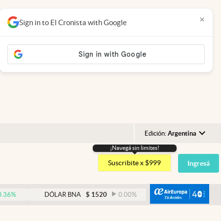
×
Sign in to El Cronista with Google
Edición:
Argentina
¡Navegá sin limites!
Argentina
Suscribite x $999
Ingresá
España
México
abre
DÓLAR BNA
$
1520
0.00
%
DÓLAR BLUE
$
1525
USA
Colombia