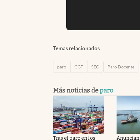
Temas relacionados
paro
CGT
SEO
Paro Docente
Más noticias de
paro
Tras el paro en los
Anuncian