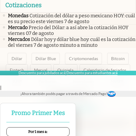
Cotizaciones
Monedas
Cotización del dólar a peso mexicano HOY: cuál
es su precio este viernes 7 de agosto
Mercado
Precio del Dólar: a así abre la cotización HOY
viernes 07 de agosto
Mercados
Dólar hoy y dólar blue hoy: cuál es la cotización
del viernes 7 de agosto minuto a minuto
Dólar
Dólar Blue
Criptomonedas
Bitcoin
Fintech
Merval
Quiniela
Calendario de feriados
Descuento para jubilados acá
Descuento para estudiantes acá
|
AFIP
Paritarias
Inversiones
ANSES
|
¡Ahora también podés pagar a través de Mercado Pago!
abre en nueva pestaña
abre en nueva pestaña
abre en nueva pestaña
abre en nueva pestaña
abre en nueva pestaña
Promo Primer Mes
Por 1 mes a: