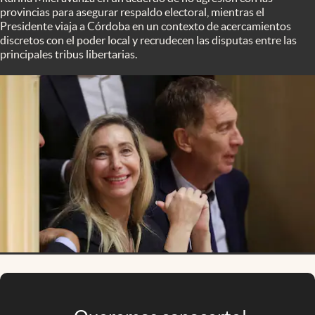
Infotechnology
provincias para asegurar respaldo electoral, mientras el
Presidente viaja a Córdoba en un contexto de acercamientos
Clase
discretos con el poder local y recrudecen las disputas entre las
principales tribus libertarias.
Clima
Mundial 2026
Eventos Corporativos
El Cronista Studio
Mediakit
abre en nueva pestaña
Argentina