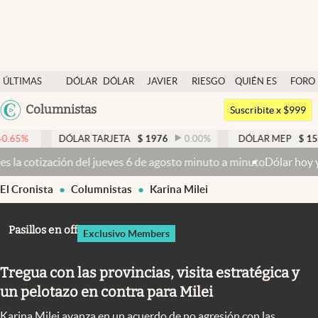
Últimas noticias
ÚLTIMAS
DÓLAR
DÓLAR
JAVIER
RIESGO
QUIÉN ES
FORO
Dólar
NOTICIAS
BLUE
MILEI
PAÍS
QUIÉN
Argentina
Columnistas
Members
Suscribite x $999
España
Economía y Política
DÓLAR TARJETA
$
1976
0.00
%
DÓLAR MEP
$
1521,52
0.23
México
ción del jueves 6 de agosto minuto a minuto
Dólar hoy y dólar blue h
Finanzas y Mercados
USA
El Cronista
Columnistas
Karina Milei
Mercados Online
Colombia
Uruguay
Negocios
Pasillos en off
Exclusivo Members
Columnistas
Tregua con las provincias, visita estratégica y
Otras secciones
un pelotazo en contra para Milei
Apertura
Karina Milei avanza en un acuerdo de no agresión con las