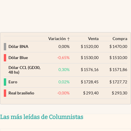
Variación
Venta
Compra
0,00
%
$
1520,00
$
1470,00
Dólar BNA
-0,65
%
$
1530,00
$
1510,00
Dólar Blue
Dólar CCL (GD30,
0,30
%
$
1576,16
$
1571,86
48 hs)
0,02
%
$
1728,45
$
1727,72
Euro
-0,00
%
$
293,40
$
293,30
Real brasileño
Las más leídas de Columnistas