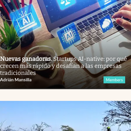
Nuevas ganadoras
.
Startups AI-native: por qué
crecen más rápido y desafían a las empresas
tradicionales
Adrián Mansilla
Members