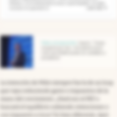
mínimas y se ha disminuido la masa copartícipables. Se debe
...
Leer más
sostener el superávits (s
abre en nueva pestaña
Palos a la oposición
.
Caputo: “Toman
a la gente por ‘bol...’ si le quieren hacer
creer que Kicillof puede ser candidato a
presidente”
La intención de Milei siempre fue la de un loop
que vaya reduciendo gasto e impuestos de la
mano del crecimiento. ¿Hará eso el PEF o
buscará el equilibrio subiendo retenciones o
con impuesto a ricos? Es bien diferente. Ayer