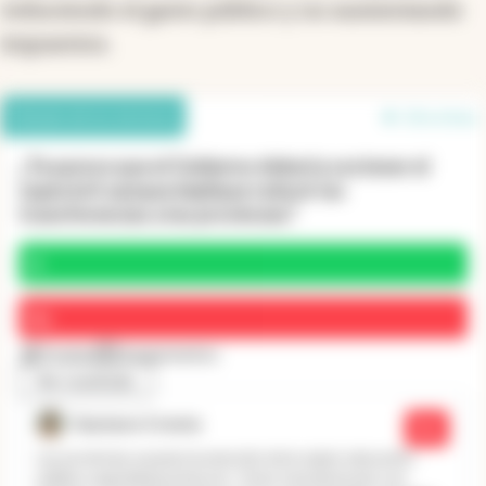
reduciendo el gasto público y no aumentando
impuestos.
Debate de los lectores
28 en línea
¿Te parece que el Gobierno debería sostener el
superávit aunque implique reducir las
transferencias a las provincias?
Sí
No
9 votos
3 argumentos
Ver resultado
Gustavo Cresta
No
Las provincias asumen la atención de la salud, educación
pública seguridad justicia etc. Ya las transferencias son