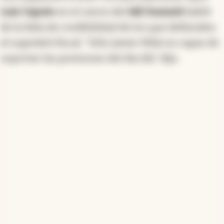
Luis Caputo
en el cierre del
IAE Summit
habló
de la falta de credibilidad de los que defienden
el superávit fiscal. “Sólo Javier Milei es capaz de
soportar las presiones del dia día” dijo.