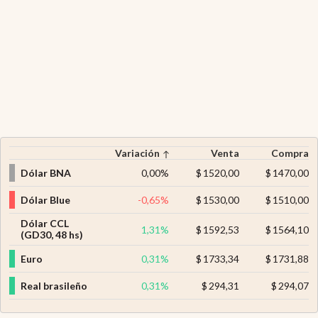
Variación
Venta
Compra
Dólar BNA
0,00
%
$
1520,00
$
1470,00
Dólar Blue
-0,65
%
$
1530,00
$
1510,00
Dólar CCL
1,31
%
$
1592,53
$
1564,10
(GD30, 48 hs)
Euro
0,31
%
$
1733,34
$
1731,88
Real brasileño
0,31
%
$
294,31
$
294,07