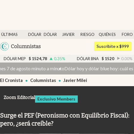
Últimas noticias
ÚLTIMAS
DÓLAR
DÓLAR
JAVIER
RIESGO
QUIÉN ES
FORO
Dólar
NOTICIAS
BLUE
MILEI
PAÍS
QUIÉN
Argentina
Columnistas
Members
Suscribite x $999
España
Economía y Política
1524,78
0.35
%
DÓLAR BNA
$
1520
0.00
%
DÓLAR 
México
 minuto a minuto
Dólar hoy y dólar blue hoy: cuál es la cotización d
Finanzas y Mercados
USA
El Cronista
Columnistas
Javier Milei
Mercados Online
Colombia
Uruguay
Negocios
Zoom Editorial
Exclusivo Members
Columnistas
Surge el PEF (Peronismo con Equilibrio Fiscal):
Otras secciones
pero, ¿será creíble?
Apertura