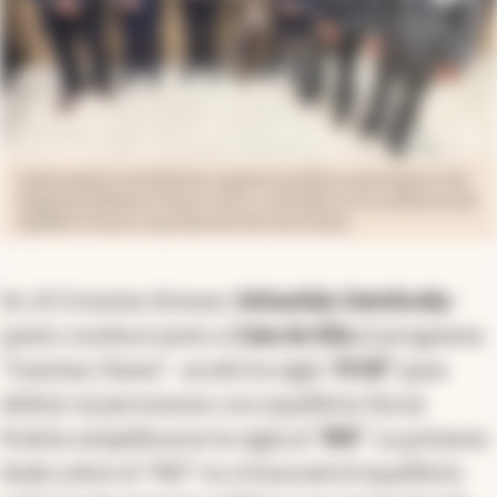
Gobernadores de distintos espacios políticos participaron del
Argentina Week en Nueva York y coincidieron en la defensa del
equilibrio fiscal y la promoción de inversiones.
En
El Cronista Stream
,
Sebastián Davidosky
-
quien conduce junto a
Cata de Elía
el programa
“Cuentas Claras”- acuñó la sigla “
PCEF
” para
definir al peronismo con equilibrio fiscal.
Podría simplificarse la sigla al “
PEF
”. La primera
duda sobre el “PEF” es si buscará el equilibrio