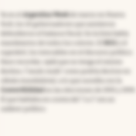
Ya en el
Argentina Week
de marzo en Nueva
York, los 10 gobernadores que asistieron
defendieron el balance fiscal. En la lista había
mandatarios de todos los colores. El
RIGI
y el
superávit, los intocables en el discurso político.
Hace recordar, ojalá que no tenga el mismo
destino, (“anulo mufa” como podría decirse en
cábala mundialista), a lo que sucedía con la
Convertibilidad
en las elecciones de 1995 y 1999.
El que hablaba en contra del “1 a 1” era un
cadáver político.