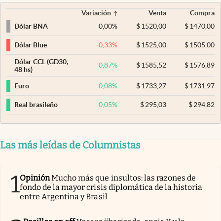
Variación
Venta
Compra
0,00
%
$
1520,00
$
1470,00
Dólar BNA
-0,33
%
$
1525,00
$
1505,00
Dólar Blue
Dólar CCL (GD30,
0,87
%
$
1585,52
$
1576,89
48 hs)
0,08
%
$
1733,27
$
1731,97
Euro
0,05
%
$
295,03
$
294,82
Real brasileño
Las más leídas de Columnistas
1
Opinión
Mucho más que insultos: las razones de
fondo de la mayor crisis diplomática de la historia
entre Argentina y Brasil