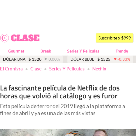
Últimas noticias
Dólar
Suscribite x $999
Members
Gourmet
Break
Series Y Peliculas
Trendy
Economía y Política
DÓLAR BNA
$
1520
0.00
%
DÓLAR BLUE
$
1525
-0.33
%
El Cronista
Clase
Series Y Peliculas
Netflix
Finanzas y Mercados
Mercados Online
La fascinante película de Netflix de dos
horas que volvió al catálogo y es furor
Negocios
Columnistas
Esta película de terror del 2019 llegó a la plataforma a
fines de abril y ya es una de las más vistas
Otras secciones
Apertura