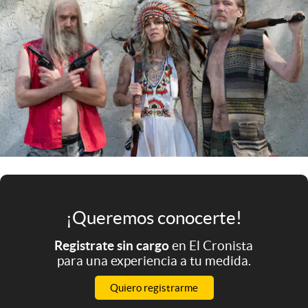
Infotechnology
Clase
Clima
Mundial 2026
Eventos Corporativos
El Cronista Studio
Mediakit
abre en nueva pestaña
Argentina
¡Queremos conocerte!
Registrate sin cargo
en El Cronista
para una experiencia a tu medida.
Quiero registrarme