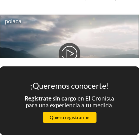
Infotechnology
Clase
Clima
Mundial 2026
Eventos Corporativos
El Cronista Studio
Mediakit
¡Queremos conocerte!
abre en nueva pestaña
Argentina
Registrate sin cargo
en El Cronista
para una experiencia a tu medida.
Quiero registrarme