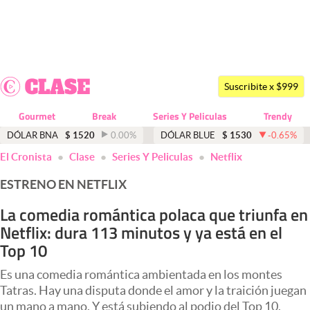
Últimas noticias
Dólar
Suscribite x $999
Members
Gourmet
Break
Series Y Peliculas
Trendy
Economía y Política
DÓLAR BNA
$
1520
0.00
%
DÓLAR BLUE
$
1530
-0.65
%
El Cronista
Clase
Series Y Peliculas
Netflix
Finanzas y Mercados
ESTRENO EN NETFLIX
Mercados Online
La comedia romántica polaca que triunfa en
Negocios
Netflix: dura 113 minutos y ya está en el
Columnistas
Top 10
Otras secciones
Es una comedia romántica ambientada en los montes
Tatras. Hay una disputa donde el amor y la traición juegan
Apertura
un mano a mano. Y está subiendo al podio del Top 10.