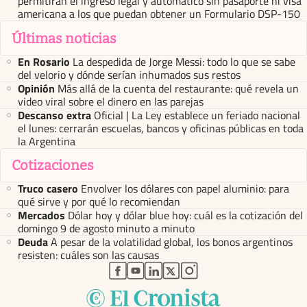
permitirán el ingreso legal y automático sin pasaporte ni visa
americana a los que puedan obtener un Formulario DSP-150
Últimas noticias
En Rosario
La despedida de Jorge Messi: todo lo que se sabe
del velorio y dónde serían inhumados sus restos
Opinión
Más allá de la cuenta del restaurante: qué revela un
video viral sobre el dinero en las parejas
Descanso extra
Oficial | La Ley establece un feriado nacional
el lunes: cerrarán escuelas, bancos y oficinas públicas en toda
la Argentina
Cotizaciones
Truco casero
Envolver los dólares con papel aluminio: para
qué sirve y por qué lo recomiendan
Mercados
Dólar hoy y dólar blue hoy: cuál es la cotización del
domingo 9 de agosto minuto a minuto
Deuda
A pesar de la volatilidad global, los bonos argentinos
resisten: cuáles son las causas
abre en nueva pestaña
abre en nueva pestaña
abre en nueva pestaña
abre en nueva pestaña
abre en nueva pestaña