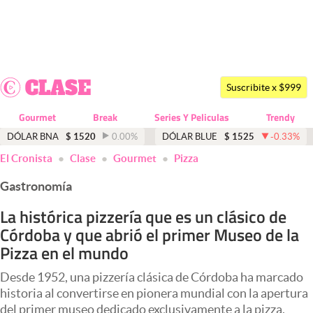
Últimas noticias
Dólar
Suscribite x $999
Members
Gourmet
Break
Series Y Peliculas
Trendy
Economía y Política
DÓLAR BNA
$
1520
0.00
%
DÓLAR BLUE
$
1525
-0.33
%
El Cronista
Clase
Gourmet
Pizza
Finanzas y Mercados
Gastronomía
Mercados Online
La histórica pizzería que es un clásico de
Negocios
Córdoba y que abrió el primer Museo de la
Columnistas
Pizza en el mundo
Otras secciones
Desde 1952, una pizzería clásica de Córdoba ha marcado
historia al convertirse en pionera mundial con la apertura
Apertura
del primer museo dedicado exclusivamente a la pizza.