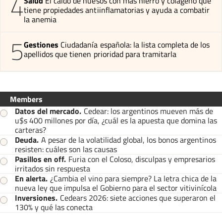
4
Salud
El caldo de huesos con más hierro y colágeno que
tiene propiedades antiinflamatorias y ayuda a combatir
la anemia
5
Gestiones
Ciudadanía española: la lista completa de los
apellidos que tienen prioridad para tramitarla
Members
Datos del mercado
.
Cedear: los argentinos mueven más de
u$s 400 millones por día, ¿cuál es la apuesta que domina las
carteras?
Deuda
.
A pesar de la volatilidad global, los bonos argentinos
resisten: cuáles son las causas
Pasillos en off
.
Furia con el Coloso, disculpas y empresarios
irritados sin respuesta
En alerta
.
¿Cambia el vino para siempre? La letra chica de la
nueva ley que impulsa el Gobierno para el sector vitivinícola
Inversiones
.
Cedears 2026: siete acciones que superaron el
130% y qué las conecta