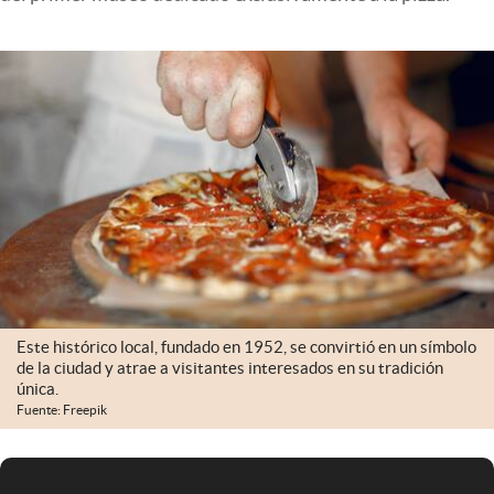
Infotechnology
Clase
Clima
Mundial 2026
Eventos Corporativos
El Cronista Studio
Mediakit
abre en nueva pestaña
Argentina
Este histórico local, fundado en 1952, se convirtió en un símbolo
de la ciudad y atrae a visitantes interesados en su tradición
única.
Fuente: Freepik